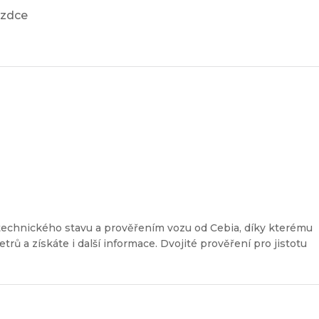
ezdce
a
technického stavu a prověřením vozu od Cebia, díky kterému
etrů a získáte i další informace. Dvojité prověření pro jistotu