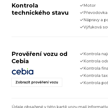
Kontrola
Motor
technického stavu
Převodovka 
Nápravy a p
Výfuková so
Prověření vozu od
Kontrola na
Cebia
Kontrola odc
Kontrola fin
Kontrola tax
Zobrazit prověření vozu
Kontrola po
Údaje obsažené v této kartě vozu mají informativn