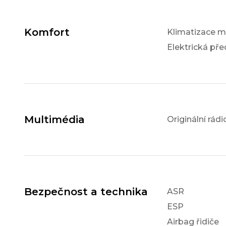
Komfort
Klimatizace m
Elektrická pře
Multimédia
Originální rádi
Bezpečnost a technika
ASR
ESP
Airbag řidiče