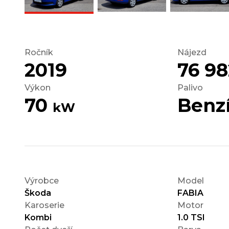
Ročník
Nájezd
2019
76 9
Výkon
Palivo
70
Benz
kW
Výrobce
Model
Škoda
FABIA
Karoserie
Motor
Kombi
1.0 TSI