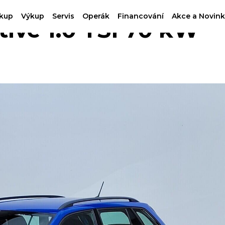
kup
Výkup
Servis
Operák
Financování
Akce a Novink
ve 1.0 TSI 70 kW