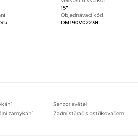
Velikost disků kol
15"
ní
Objednávací kód
ěru
OM190V02238
ykání
Senzor světel
ální zamykání
Zadní stěrač s ostřikovačem