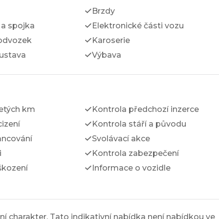
Brzdy
a spojka
Elektronické části vozu
odvozek
Karoserie
ustava
Výbava
jetých km
Kontrola předchozí inzerce
izení
Kontrola stáří a původu
ancování
Svolávací akce
i
Kontrola zabezpečení
škození
Informace o vozidle
í charakter. Tato indikativní nabídka není nabídkou ve