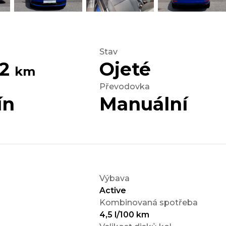
Stav
82
Ojeté
km
Převodovka
ín
Manuální
Výbava
Active
Kombinovaná spotřeba
4,5 l/100 km