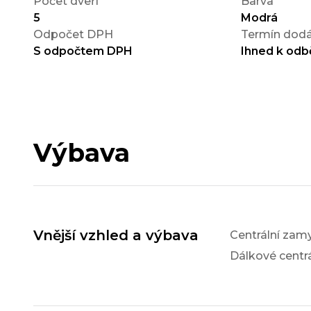
Počet dveří
Barva
5
Modrá
Odpočet DPH
Termín dodá
S odpočtem DPH
Ihned k odb
Výbava
Vnější vzhled a výbava
Centrální zam
Dálkové centr