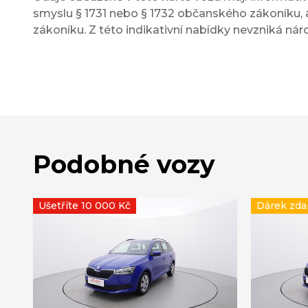
smyslu § 1731 nebo § 1732 občanského zákoníku, a
zákoníku. Z této indikativní nabídky nevzniká nár
Podobné vozy
Ušetříte 10 000 Kč
Dárek zd