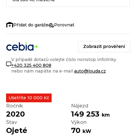
Porovnat
Zobrazit prověření
V případě dotazů volejte číslo nonstop infolinky
+420 325 400 808
nebo nám napište na e-mail
auto@louda.cz
Ušetříte 10 000 Kč
Ročník
Nájezd
2020
149 253
km
Stav
Výkon
Ojeté
70
kW