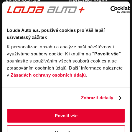
Koupit nový vůz
Nezávazně ocenit
Koupit ojetý vůz
Průběh výkupu vozu
Koupit užitkový vůz
Koupit obytný vůz
Pronájem
Společnost
Louda Auto a.s. používá cookies pro Váš lepší
uživatelský zážitek
Carsharing
Kontakty
Autopůjčovna
Louda Auto+ Poděbrady
K personalizaci obsahu a analýze naší návštěvnosti
Operativní leasing
Obytné vozy
využíváme soubory cookie. Kliknutím na
"Povolit vše"
Novinky
souhlasíte s používáním všech souborů cookies a se
Pro média
zpracováním osobních údajů. Další informace naleznete
Kariéra
v
Zásadách ochrany osobních údajů
.
Servisní služby
Důležité odkazy
Servis
Cookies
Objednání online
Všeobecné obchodní
Zobrazit detaily
podmínky pro online
Odtahová služba
objednávky motorových
vozidel
Povolit vše
Všeobecné obchodní
podmínky pro provádění
servisních prací