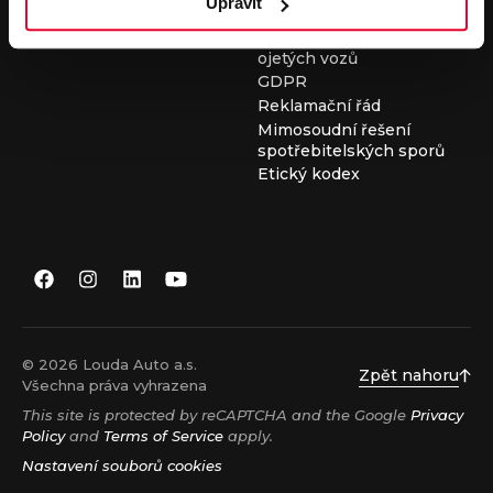
Upravit
Všeobecné obchodní
podmínky při nákupu
ojetých vozů
GDPR
Reklamační řád
Mimosoudní řešení
spotřebitelských sporů
Etický kodex
© 2026 Louda Auto a.s.
Zpět nahoru
Všechna práva vyhrazena
This site is protected by reCAPTCHA and the Google
Privacy
Policy
and
Terms of Service
apply.
Nastavení souborů cookies