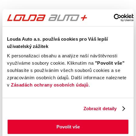
Maximální dojezd na
Rychlost nabíjení
baterii
Louda Auto a.s. používá cookies pro Váš lepší
km
uživatelský zážitek
Kapacita baterie
Tepelné čerpadlo
Ne
kWh
K personalizaci obsahu a analýze naší návštěvnosti
Vozidlo jako zdroj
Předehřev baterie
využíváme soubory cookie. Kliknutím na
"Povolit vše"
Ne
souhlasíte s používáním všech souborů cookies a se
zpracováním osobních údajů. Další informace naleznete
v
Zásadách ochrany osobních údajů
.
Výbava
Zobrazit detaily
Příplatková výbava
Povolit vše
Údaje obsažené v této kartě vozu mají