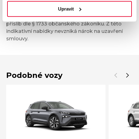
informativní charakter. Tato indikativní nabídka
není nabídkou ve smyslu § 1731 nebo § 1732
Upravit
občanského zákoníku, ani se nejedná o veřejný
příslib dle § 1733 občanského zákoníku. Z této
indikativní nabídky nevzniká nárok na uzavření
smlouvy.
Podobné vozy