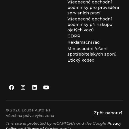
Všeobecné obchodní
podmínky pro provádění
servisních prací
Všeobecné obchodní
podmínky při nákupu
ojetých vozů
GDPR
Reklamační řád
Mimosoudní řešení
spotřebitelských sporů
Etický kodex
© 2026 Louda Auto a.s.
Zpět nahoru
Všechna práva vyhrazena
This site is protected by reCAPTCHA and the Google
Privacy
Policy
and
Terms of Service
apply.