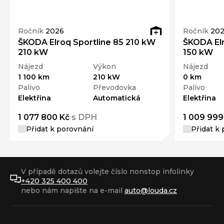
Ročník
2026
Ročník
202
ŠKODA Elroq Sportline 85 210 kW
ŠKODA Elr
210 kW
150 kW
Nájezd
Výkon
Nájezd
1 100 km
210 kW
0 km
Palivo
Převodovka
Palivo
Elektřina
Automatická
Elektřina
1 077 800 Kč
s DPH
1 009 999
Přidat k porovnání
Přidat k
V případě dotazů volejte číslo nonstop infolinky
+420 325 400 400
nebo nám napište na e-mail
auto@louda.cz