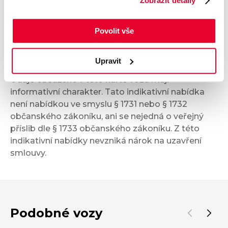
Zobrazit detaily
Bezpečnost a technika
Povolit vše
Příplatková výbava
Upravit
Údaje obsažené v této kartě vozu mají
informativní charakter. Tato indikativní nabídka
není nabídkou ve smyslu § 1731 nebo § 1732
občanského zákoníku, ani se nejedná o veřejný
příslib dle § 1733 občanského zákoníku. Z této
indikativní nabídky nevzniká nárok na uzavření
smlouvy.
Podobné vozy