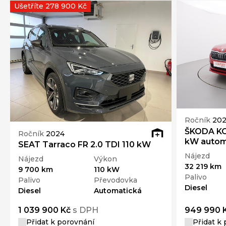
Ušetříte 278 900 Kč
Ročník
20
ŠKODA KO
Ročník
2024
kW autom
SEAT Tarraco FR 2.0 TDI 110 kW
Nájezd
Nájezd
Výkon
32 219 km
9 700 km
110 kW
Palivo
Palivo
Převodovka
Diesel
Diesel
Automatická
1 039 900 Kč
s DPH
949 990 
Přidat k porovnání
Přidat k