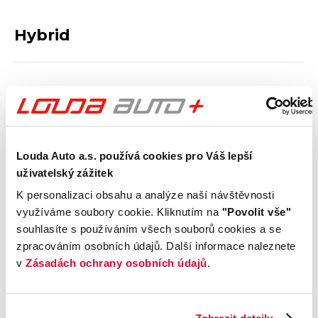
Hybrid
Typ hybridního pohonu
Max. dojezd na baterii v
elektrickém režimu
Rychlost nabíjení
Louda Auto a.s. používá cookies pro Váš lepší
uživatelský zážitek
Výbava
K personalizaci obsahu a analýze naší návštěvnosti
využíváme soubory cookie. Kliknutím na
"Povolit vše"
souhlasíte s používáním všech souborů cookies a se
Vnější vzhled a výbava
zpracováním osobních údajů. Další informace naleznete
v
Zásadách ochrany osobních údajů
.
Komfort
Multimédia