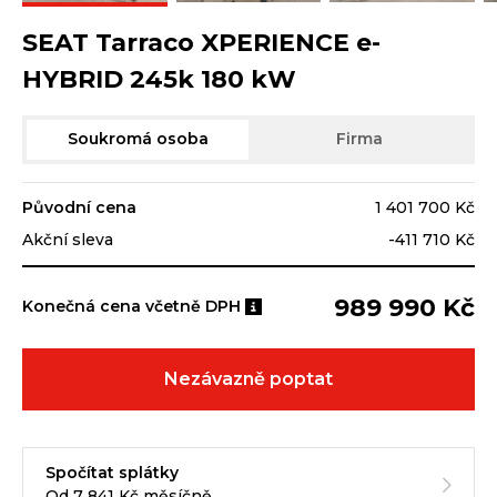
SEAT Tarraco XPERIENCE e-
HYBRID 245k 180 kW
Soukromá osoba
Firma
Původní cena
1 401 700 Kč
Akční sleva
-411 710 Kč
989 990 Kč
Konečná cena včetně DPH
Nezávazně poptat
Spočítat splátky
Od 7 841 Kč měsíčně