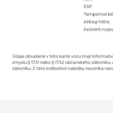
ESP
Tempomat bě
Airbag řidiče
Asistent rozj
Údaje obsažené v této kartě vozu mají informativn
smyslu § 1731 nebo § 1732 občanského zákoníku, a
zákoníku. Z této indikativní nabídky nevzniká nár