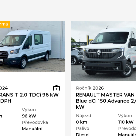
arma
024
Ročník
2026
RANSIT 2.0 TDCi 96 kW
RENAULT MASTER VAN
 DPH
Blue dCi 150 Advance 2,
kW
Výkon
Nájezd
Výkon
m
96 kW
0 km
110 kW
Převodovka
Palivo
Převod
Manuální
Diesel
Manuáln