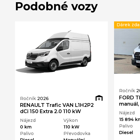
Podobné vozy
Dárek zd
Ročník
2
FORD T
Ročník
2026
manuál,
RENAULT Trafic VAN L1H2P2
dCi 150 Extra 2.0 110 kW
Nájezd
15 894 k
Nájezd
Výkon
Palivo
0 km
110 kW
Diesel
Palivo
Převodovka