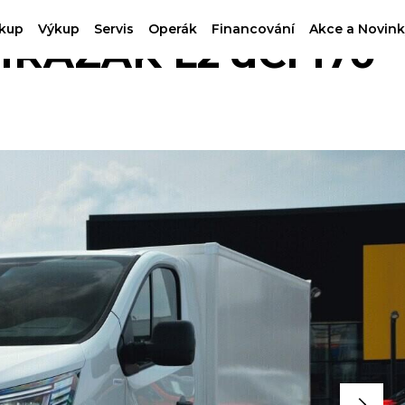
kup
Výkup
Servis
Operák
Financování
Akce a Novink
MRAZÁK L2 dCi 170