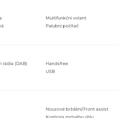
a
Multifunkční volant
vá
Palubní počítač
em rádia (DAB)
Handsfree
USB
Nouzové brždění/Front assist
Kontrola mrtvého úhlu