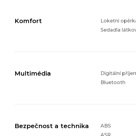
Komfort
Loketní opěrk
Sedadla látko
Multimédia
Digitální příj
Bluetooth
Bezpečnost a technika
ABS
ASR