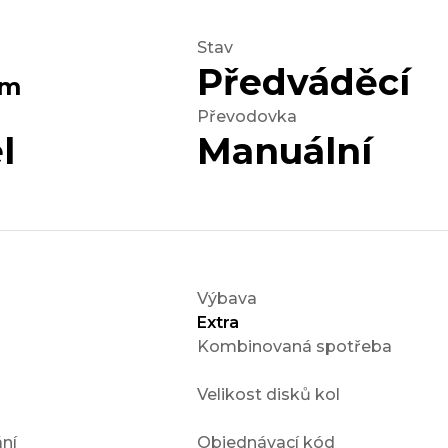
Stav
Předváděcí
km
Převodovka
l
Manuální
Výbava
Extra
Kombinovaná spotřeba
Velikost disků kol
ní
Objednávací kód