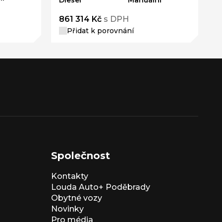
Diesel
Manuální
D
861 314 Kč
s DPH
8
Přidat k porovnání
Společnost
Kontakty
Louda Auto+ Poděbrady
Obytné vozy
Novinky
Pro média