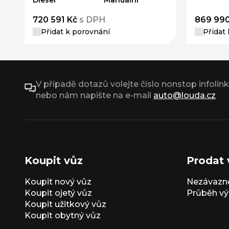
Diesel
Manuální
720 591 Kč
s DPH
869 990
Přidat k porovnání
Přidat
V případě dotazů volejte číslo nonstop infolin
nebo nám napište na e-mail
auto@louda.cz
Koupit vůz
Prodat 
Koupit nový vůz
Nezávazně
Koupit ojetý vůz
Průběh vý
Koupit užitkový vůz
Koupit obytný vůz