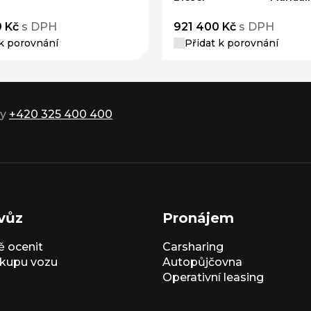
 Kč
s DPH
921 400 Kč
s DPH
 k porovnání
Přidat k porovnání
ky
+420 325 400 400
vůz
Pronájem
 ocenit
Carsharing
kupu vozu
Autopůjčovna
Operativní leasing