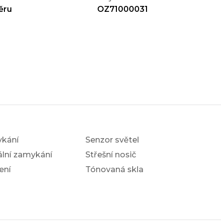
ěru
OZ71000031
ykání
Senzor světel
ální zamykání
Střešní nosič
ení
Tónovaná skla