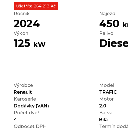
Ušetříte 264 213 Kč
Ročník
Nájezd
2024
450
Výkon
Palivo
125
Diese
kW
Výrobce
Model
Renault
TRAFIC
Karoserie
Motor
Dodávky (VAN)
2.0
Počet dveří
Barva
4
Bílá
Odpočet DPH
Termín dodá