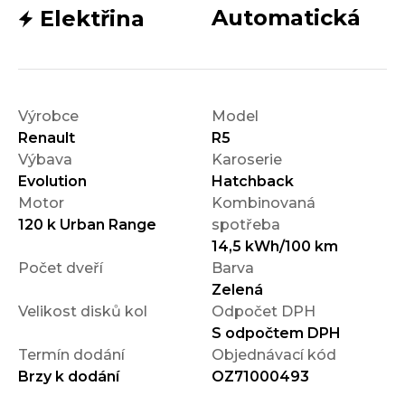
Automatická
Elektřina
Výrobce
Model
Renault
R5
Výbava
Karoserie
Evolution
Hatchback
Motor
Kombinovaná
120 k Urban Range
spotřeba
14,5 kWh/100 km
Počet dveří
Barva
Zelená
Velikost disků kol
Odpočet DPH
S odpočtem DPH
Termín dodání
Objednávací kód
Brzy k dodání
OZ71000493