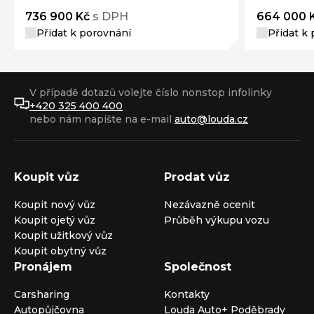
736 900 Kč
s DPH
664 000 
Přidat k porovnání
Přidat k
V případě dotazů volejte číslo nonstop infolinky
+420 325 400 400
nebo nám napište na e-mail
auto@louda.cz
Koupit vůz
Prodat vůz
Koupit nový vůz
Nezávazně ocenit
Koupit ojetý vůz
Průběh výkupu vozu
Koupit užitkový vůz
Koupit obytný vůz
Pronájem
Společnost
Carsharing
Kontakty
Autopůjčovna
Louda Auto+ Poděbrady