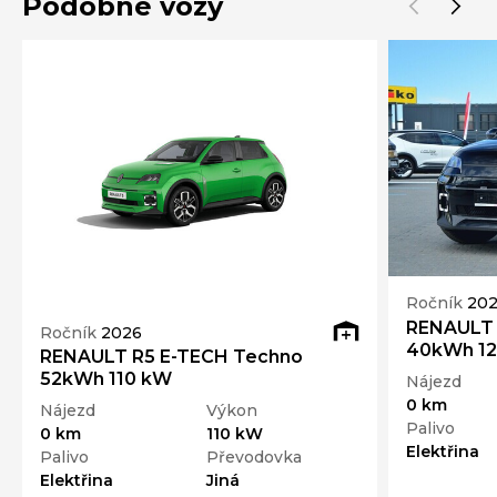
Podobné vozy
Ročník
20
RENAULT 
Ročník
2026
40kWh 12
RENAULT R5 E-TECH Techno
52kWh 110 kW
Nájezd
0 km
Nájezd
Výkon
Palivo
0 km
110 kW
Elektřina
Palivo
Převodovka
Elektřina
Jiná