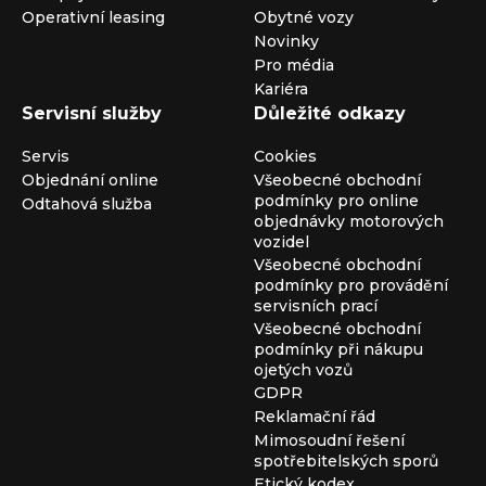
Operativní leasing
Obytné vozy
Novinky
Pro média
Kariéra
Servisní služby
Důležité odkazy
Servis
Cookies
Objednání online
Všeobecné obchodní
podmínky pro online
Odtahová služba
objednávky motorových
vozidel
Všeobecné obchodní
podmínky pro provádění
servisních prací
Všeobecné obchodní
podmínky při nákupu
ojetých vozů
GDPR
Reklamační řád
Mimosoudní řešení
spotřebitelských sporů
Etický kodex