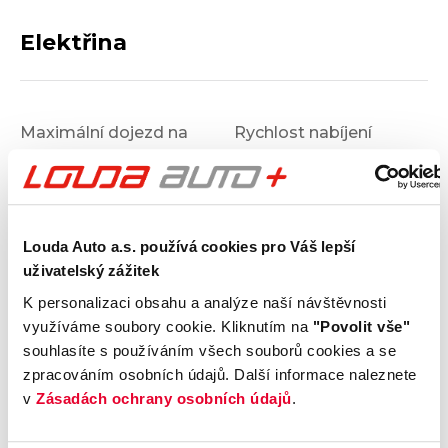
Elektřina
Maximální dojezd na
Rychlost nabíjení
baterii
312
km
Kapacita baterie
Tepelné čerpadlo
40
Ne
kWh
Louda Auto a.s. používá cookies pro Váš lepší
Vozidlo jako zdroj
Předehřev baterie
uživatelský zážitek
Ne
K personalizaci obsahu a analýze naší návštěvnosti
využíváme soubory cookie. Kliknutím na
"Povolit vše"
Výbava
souhlasíte s používáním všech souborů cookies a se
zpracováním osobních údajů. Další informace naleznete
v
Zásadách ochrany osobních údajů
.
Vnější vzhled a výbava