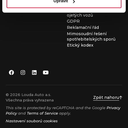
Upravit
Všeobecné obchodní
podmínky při nákupu
ojetých vozů
GDPR
Reklamační řád
Mimosoudní řešení
spotřebitelských sporů
Etický kodex
© 2026 Louda Auto a.s.
Zpět nahoru
Všechna práva vyhrazena
This site is protected by reCAPTCHA and the Google
Privacy
Policy
and
Terms of Service
apply.
Nastavení souborů cookies