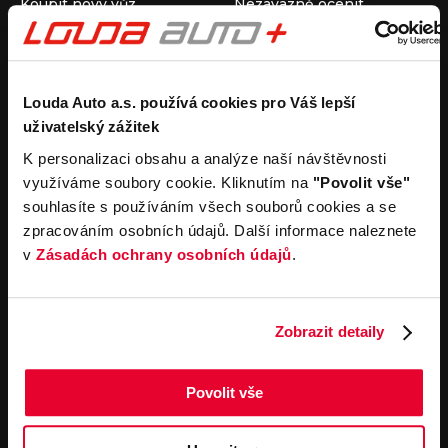
Koupit nový vůz
Nezávazně ocenit
Koupit ojetý vůz
Průběh výkupu vozu
Koupit užitkový vůz
Koupit obytný vůz
Pronájem
Společnost
Louda Auto a.s. používá cookies pro Váš lepší
uživatelský zážitek
Carsharing
Kontakty
Autopůjčovna
Louda Auto+ Poděbrady
K personalizaci obsahu a analýze naší návštěvnosti
Operativní leasing
Obytné vozy
využíváme soubory cookie. Kliknutím na
"Povolit vše"
Novinky
souhlasíte s používáním všech souborů cookies a se
Pro média
zpracováním osobních údajů. Další informace naleznete
Kariéra
v
Zásadách ochrany osobních údajů
.
Servisní služby
Důležité odkazy
Servis
Cookies
Objednání online
Všeobecné obchodní
Zobrazit detaily
podmínky pro online
Odtahová služba
objednávky motorových
vozidel
Povolit vše
Všeobecné obchodní
podmínky pro provádění
servisních prací