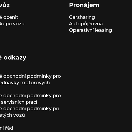
vůz
Pronájem
 ocenit
Carsharing
kupu vozu
Autopůjčovna
Operativní leasing
é odkazy
é obchodní podmínky pro
jednávky motorových
é obchodní podmínky pro
servisních prací
 obchodní podmínky při
etých vozů
í řád