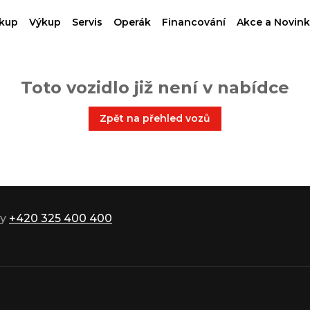
kup
Výkup
Servis
Operák
Financování
Akce a Novink
Toto vozidlo již není v nabídce
Zpět na přehled vozů
ky
+420 325 400 400