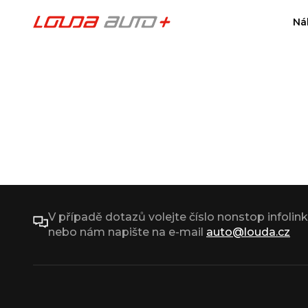
Ná
V případě dotazů volejte číslo nonstop infolin
nebo nám napište na e-mail
auto@louda.cz