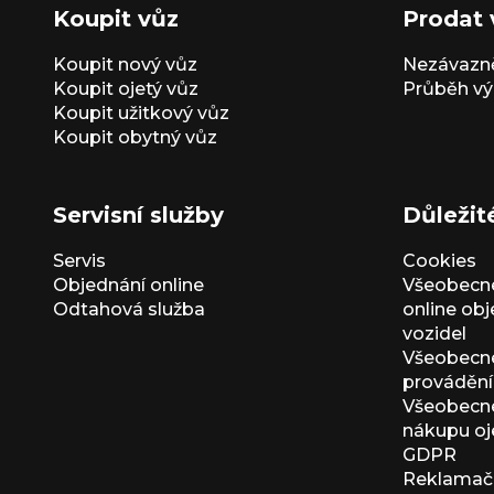
Koupit vůz
Prodat 
Koupit nový vůz
Nezávazně
Koupit ojetý vůz
Průběh vý
Koupit užitkový vůz
Koupit obytný vůz
Servisní služby
Důležit
Servis
Cookies
Objednání online
Všeobecn
Odtahová služba
online ob
vozidel
Všeobecn
provádění 
Všeobecné
nákupu oj
GDPR
Reklamačn