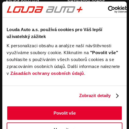
Koupit nový vůz
Nezávazně ocenit
Koupit ojetý vůz
Průběh výkupu vozu
Koupit užitkový vůz
Koupit obytný vůz
Pronájem
Společnost
Louda Auto a.s. používá cookies pro Váš lepší
uživatelský zážitek
Carsharing
Kontakty
Autopůjčovna
Louda Auto+ Poděbrady
K personalizaci obsahu a analýze naší návštěvnosti
Operativní leasing
Obytné vozy
využíváme soubory cookie. Kliknutím na
"Povolit vše"
Novinky
souhlasíte s používáním všech souborů cookies a se
Pro média
zpracováním osobních údajů. Další informace naleznete
Kariéra
v
Zásadách ochrany osobních údajů
.
Servisní služby
Důležité odkazy
Servis
Cookies
Objednání online
Všeobecné obchodní
Zobrazit detaily
podmínky pro online
Odtahová služba
objednávky motorových
vozidel
Povolit vše
Všeobecné obchodní
podmínky pro provádění
servisních prací