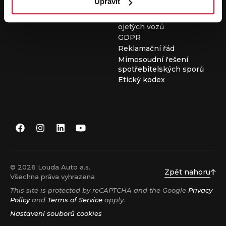
Upravit
Všeobecné obchodní
podmínky při nákupu
ojetých vozů
GDPR
Reklamační řád
Mimosoudní řešení
spotřebitelských sporů
Etický kodex
© 2026 Louda Auto a.s.
Zpět nahoru
Všechna práva vyhrazena
This site is protected by reCAPTCHA and the Google
Privacy
Policy
and
Terms of Service
apply.
Nastavení souborů cookies