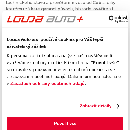
technického stavu a prověřením vozu od Cebia, díky
kterému získáte garanci původu, historie, ověříte si
nájezd kilometrů a získáte i další informace. Dvojité
prověření pro jistotu při nákupu.
Louda Auto a.s. používá cookies pro Váš lepší
Kontrola technického stavu
uživatelský zážitek
Motor
K personalizaci obsahu a analýze naší návštěvnosti
Převodovka a spojka
využíváme soubory cookie. Kliknutím na
"Povolit vše"
Nápravy a podvozek
souhlasíte s používáním všech souborů cookies a se
Výfuková soustava
zpracováním osobních údajů. Další informace naleznete
Brzdy
v
Zásadách ochrany osobních údajů
.
Elektronické části vozu
Karoserie
Výbava
Zobrazit detaily
Povolit vše
Prověření vozu od Cebia