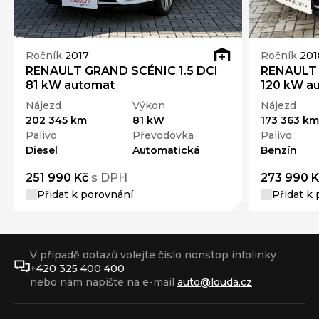
Ročník
2017
Ročník
201
RENAULT GRAND SCÉNIC 1.5 DCI
RENAULT 
81 kW automat
120 kW a
Nájezd
Výkon
Nájezd
202 345 km
81 kW
173 363 km
Palivo
Převodovka
Palivo
Diesel
Automatická
Benzín
251 990 Kč
s DPH
273 990 K
Přidat k porovnání
Přidat k
V případě dotazů volejte číslo nonstop infolinky
+420 325 400 400
nebo nám napište na e-mail
auto@louda.cz