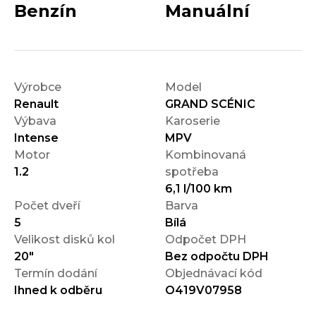
Benzín
Manuální
Výrobce
Model
Renault
GRAND SCÉNIC
Výbava
Karoserie
Intense
MPV
Motor
Kombinovaná
1.2
spotřeba
6,1 l/100 km
Počet dveří
Barva
5
Bílá
Velikost disků kol
Odpočet DPH
20"
Bez odpočtu DPH
Termín dodání
Objednávací kód
Ihned k odběru
O419V07958