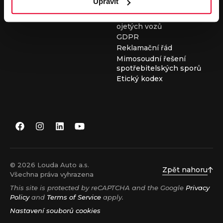
Upravit
Všeobecné obchodní
podmínky při nákupu
ojetých vozů
GDPR
Reklamační řád
Mimosoudní řešení
spotřebitelských sporů
Etický kodex
© 2026 Louda Auto a.s.
Zpět nahoru
Všechna práva vyhrazena
This site is protected by reCAPTCHA and the Google
Privacy
Policy
and
Terms of Service
apply.
Nastavení souborů cookies