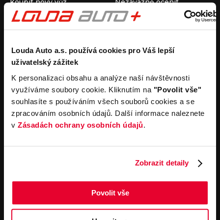
Koupit nový vůz
Nezávazně ocenit
Koupit ojetý vůz
Průběh výkupu vozu
Koupit užitkový vůz
Koupit obytný vůz
Pronájem
Společnost
Louda Auto a.s. používá cookies pro Váš lepší
uživatelský zážitek
Carsharing
Kontakty
Autopůjčovna
Louda Auto+ Poděbrady
K personalizaci obsahu a analýze naší návštěvnosti
Operativní leasing
Obytné vozy
využíváme soubory cookie. Kliknutím na
"Povolit vše"
Novinky
souhlasíte s používáním všech souborů cookies a se
Pro média
zpracováním osobních údajů. Další informace naleznete
Kariéra
v
Zásadách ochrany osobních údajů
.
Servisní služby
Důležité odkazy
Servis
Cookies
Objednání online
Všeobecné obchodní
Zobrazit detaily
podmínky pro online
Odtahová služba
objednávky motorových
vozidel
Povolit vše
Všeobecné obchodní
podmínky pro provádění
servisních prací