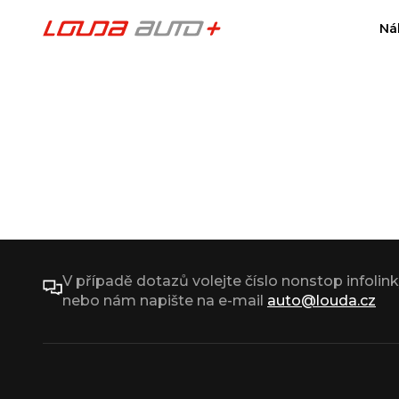
Ná
V případě dotazů volejte číslo nonstop infolin
nebo nám napište na e-mail
auto@louda.cz