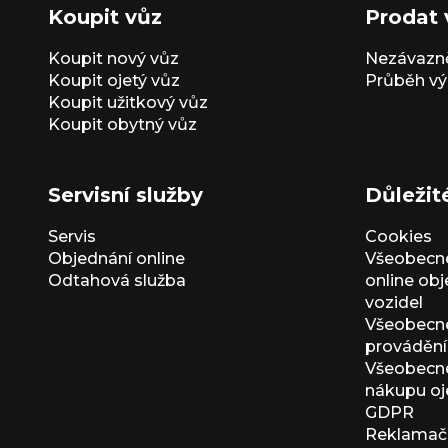
Koupit vůz
Prodat 
Koupit nový vůz
Nezávazně
Koupit ojetý vůz
Průběh vý
Koupit užitkový vůz
Koupit obytný vůz
Servisní služby
Důležit
Servis
Cookies
Objednání online
Všeobecn
Odtahová služba
online ob
vozidel
Všeobecn
provádění 
Všeobecné
nákupu oj
GDPR
Reklamačn