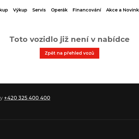
kup
Výkup
Servis
Operák
Financování
Akce a Novink
Toto vozidlo již není v nabídce
Zpět na přehled vozů
ky
+420 325 400 400