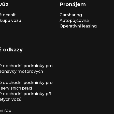
vůz
Pronájem
 ocenit
Carsharing
kupu vozu
Autopůjčovna
Operativní leasing
é odkazy
é obchodní podmínky pro
jednávky motorových
é obchodní podmínky pro
servisních prací
 obchodní podmínky při
etých vozů
í řád