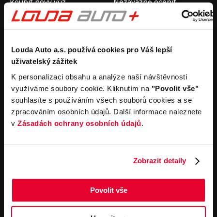
Koupit nový vůz
Nezávazně ocenit
Koupit ojetý vůz
Průběh výkupu vozu
Koupit užitkový vůz
Koupit obytný vůz
Pronájem
Společnost
Louda Auto a.s. používá cookies pro Váš lepší
uživatelský zážitek
Carsharing
Kontakty
Autopůjčovna
Louda Auto+ Poděbrady
K personalizaci obsahu a analýze naší návštěvnosti
Operativní leasing
Obytné vozy
využíváme soubory cookie. Kliknutím na
"Povolit vše"
Novinky
souhlasíte s používáním všech souborů cookies a se
Pro média
zpracováním osobních údajů. Další informace naleznete
Kariéra
v
Zásadách ochrany osobních údajů
.
Servisní služby
Důležité odkazy
Servis
Cookies
Objednání online
Všeobecné obchodní
Zobrazit detaily
podmínky pro online
Odtahová služba
objednávky motorových
vozidel
Povolit vše
Všeobecné obchodní
podmínky pro provádění
servisních prací