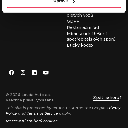
Upravit
Všeobecné obchodní
podmínky při nákupu
ojetých vozů
GDPR
Reklamační řád
Mimosoudní řešení
spotřebitelských sporů
Etický kodex
© 2026 Louda Auto a.s.
Zpět nahoru
Všechna práva vyhrazena
This site is protected by reCAPTCHA and the Google
Privacy
Policy
and
Terms of Service
apply.
Nastavení souborů cookies