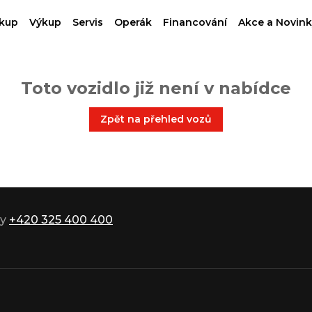
kup
Výkup
Servis
Operák
Financování
Akce a Novink
Toto vozidlo již není v nabídce
Zpět na přehled vozů
ky
+420 325 400 400