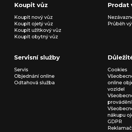
Koupit vůz
Prodat 
Koupit nový vůz
Nezávazně
Koupit ojetý vůz
Průběh vý
Koupit užitkový vůz
Koupit obytný vůz
Servisní služby
Důležit
Servis
Cookies
Objednání online
Všeobecn
Odtahová služba
online ob
vozidel
Všeobecn
provádění 
Všeobecné
nákupu oj
GDPR
Reklamačn