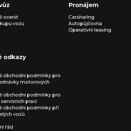
vůz
Pronájem
 ocenit
Carsharing
kupu vozu
Autopůjčovna
Operativní leasing
é odkazy
é obchodní podmínky pro
jednávky motorových
é obchodní podmínky pro
servisních prací
 obchodní podmínky při
etých vozů
í řád