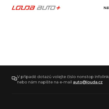
Ná
V případě dotazů volejte číslo nonstop infolin
nebo nám napište na e-mail
auto@louda.cz