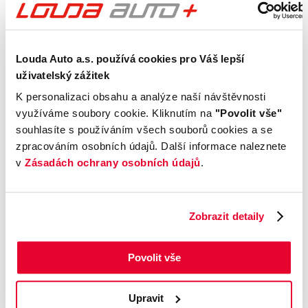
Kontrola technického stavu
Motor
Louda Auto a.s. používá cookies pro Váš lepší
Převodovka a spojka
uživatelský zážitek
Nápravy a podvozek
K personalizaci obsahu a analýze naší návštěvnosti
Výfuková soustava
využíváme soubory cookie. Kliknutím na
"Povolit vše"
Brzdy
souhlasíte s používáním všech souborů cookies a se
Elektronické části vozu
zpracováním osobních údajů. Další informace naleznete
Karoserie
v
Zásadách ochrany osobních údajů
.
Výbava
Zobrazit detaily
Prověření vozu od Cebia
Povolit vše
Kontrola najetých km
Kontrola odcizení
Upravit
Kontrola financování