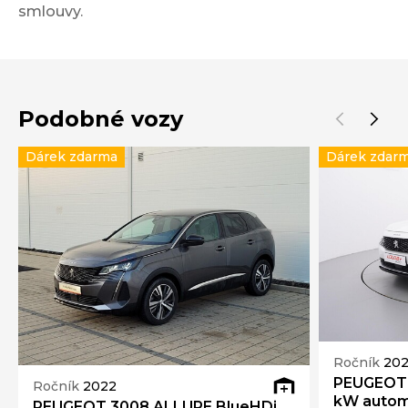
smlouvy.
Podobné vozy
Dárek zdarma
Dárek zdar
Ročník
202
PEUGEOT 3
Ročník
2022
kW auto
PEUGEOT 3008 ALLURE BlueHDi