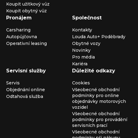
Koupit užitkový vůz
Koupit obytný vůz
Pronájem
Společnost
Carsharing
Kontakty
Autopůjčovna
Louda Auto+ Poděbrady
Operativní leasing
Obytné vozy
Novinky
Pro média
Kariéra
Servisní služby
Důležité odkazy
Servis
Cookies
Objednání online
Všeobecné obchodní
podmínky pro online
Odtahová služba
objednávky motorových
vozidel
Všeobecné obchodní
podmínky pro provádění
servisních prací
Všeobecné obchodní
podmínky při nákupu