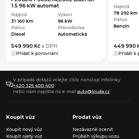
1.5 96 kW automat
Nájezd
78 292 km
Nájezd
Výkon
Palivo
31 160 km
96 kW
Benzín
Palivo
Převodovka
Diesel
Automatická
549 990 Kč
s DPH
449 990 
Přidat k porovnání
Přidat k
V případě dotazů volejte číslo nonstop infolinky
+420 325 400 400
nebo nám napište na e-mail
auto@louda.cz
Koupit vůz
Prodat vůz
Koupit nový vůz
Nezávazně ocenit
Koupit ojetý vůz
Průběh výkupu vozu