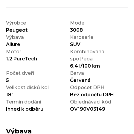
Výrobce
Model
Peugeot
3008
Výbava
Karoserie
Allure
SUV
Motor
Kombinovaná
1.2 PureTech
spotřeba
6,4 l/100 km
Počet dveří
Barva
5
Červená
Velikost disků kol
Odpočet DPH
18"
Bez odpočtu DPH
Termín dodání
Objednávací kód
Ihned k odběru
OV190V03149
Výbava