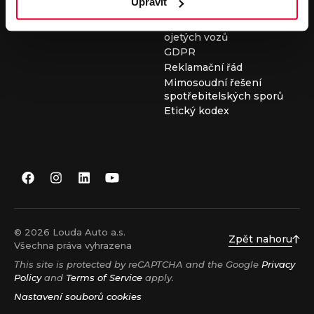
Upravit
Všeobecné obchodní
podmínky při nákupu
ojetých vozů
GDPR
Reklamační řád
Mimosoudní řešení
spotřebitelských sporů
Etický kodex
© 2026 Louda Auto a.s.
Zpět nahoru
Všechna práva vyhrazena
This site is protected by reCAPTCHA and the Google
Privacy
Policy
and
Terms of Service
apply.
Nastavení souborů cookies