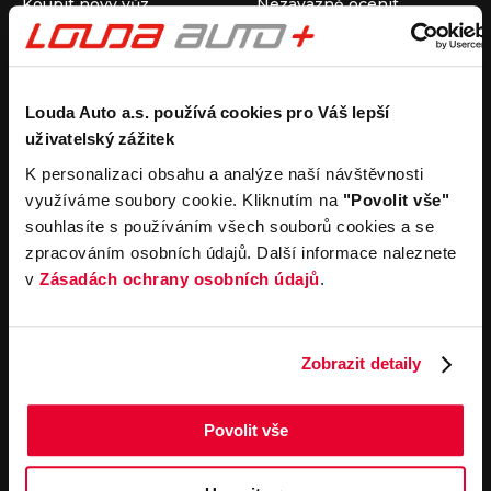
Koupit nový vůz
Nezávazně ocenit
Koupit ojetý vůz
Průběh výkupu vozu
Koupit užitkový vůz
Koupit obytný vůz
Pronájem
Společnost
Louda Auto a.s. používá cookies pro Váš lepší
uživatelský zážitek
Carsharing
Kontakty
Autopůjčovna
Louda Auto+ Poděbrady
K personalizaci obsahu a analýze naší návštěvnosti
Operativní leasing
Obytné vozy
využíváme soubory cookie. Kliknutím na
"Povolit vše"
Novinky
souhlasíte s používáním všech souborů cookies a se
Pro média
zpracováním osobních údajů. Další informace naleznete
Kariéra
v
Zásadách ochrany osobních údajů
.
Servisní služby
Důležité odkazy
Servis
Cookies
Objednání online
Všeobecné obchodní
Zobrazit detaily
podmínky pro online
Odtahová služba
objednávky motorových
vozidel
Povolit vše
Všeobecné obchodní
podmínky pro provádění
servisních prací