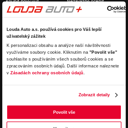
Koupit nový vůz
Nezávazně ocenit
Koupit ojetý vůz
Průběh výkupu vozu
Koupit užitkový vůz
Koupit obytný vůz
Pronájem
Společnost
Louda Auto a.s. používá cookies pro Váš lepší
uživatelský zážitek
Carsharing
Kontakty
Autopůjčovna
Louda Auto+ Poděbrady
K personalizaci obsahu a analýze naší návštěvnosti
Operativní leasing
Obytné vozy
využíváme soubory cookie. Kliknutím na
"Povolit vše"
Novinky
souhlasíte s používáním všech souborů cookies a se
Pro média
zpracováním osobních údajů. Další informace naleznete
Kariéra
v
Zásadách ochrany osobních údajů
.
Servisní služby
Důležité odkazy
Servis
Cookies
Objednání online
Všeobecné obchodní
Zobrazit detaily
podmínky pro online
Odtahová služba
objednávky motorových
vozidel
Povolit vše
Všeobecné obchodní
podmínky pro provádění
servisních prací