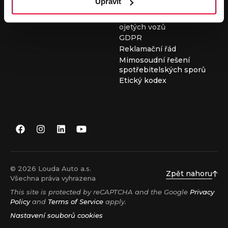
Upravit
Všeobecné obchodní
podmínky při nákupu
ojetých vozů
GDPR
Reklamační řád
Mimosoudní řešení
spotřebitelských sporů
Etický kodex
© 2026 Louda Auto a.s.
Zpět nahoru
Všechna práva vyhrazena
This site is protected by reCAPTCHA and the Google
Privacy
Policy
and
Terms of Service
apply.
Nastavení souborů cookies