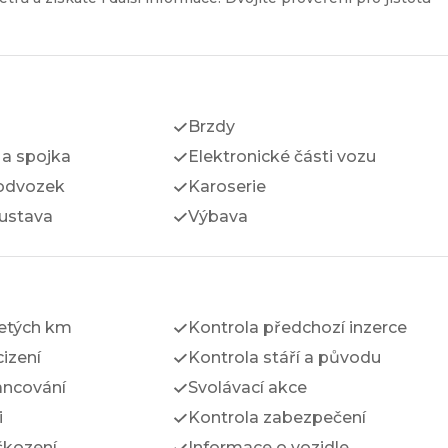
Brzdy
a spojka
Elektronické části vozu
odvozek
Karoserie
ustava
Výbava
jetých km
Kontrola předchozí inzerce
izení
Kontrola stáří a původu
ancování
Svolávací akce
i
Kontrola zabezpečení
škození
Informace o vozidle