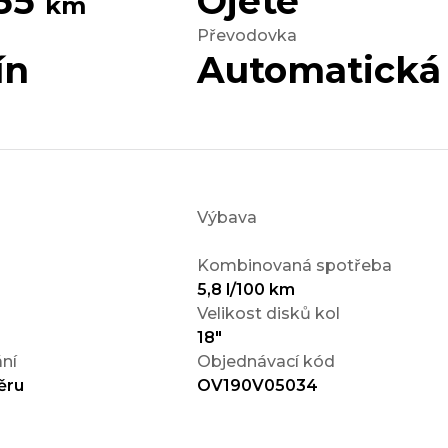
055
Ojeté
km
Převodovka
ín
Automatická
Výbava
Kombinovaná spotřeba
5,8 l/100 km
Velikost disků kol
18"
ní
Objednávací kód
ěru
OV190V05034