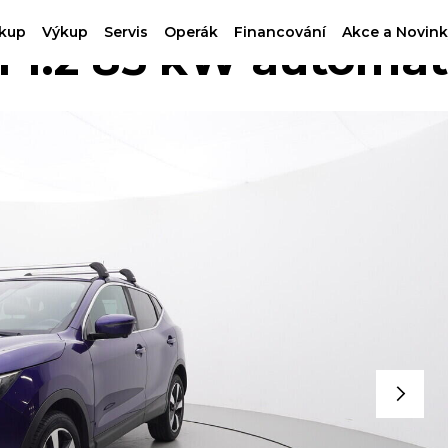
kup
Výkup
Servis
Operák
Financování
Akce a Novink
1.2 85 kW automat