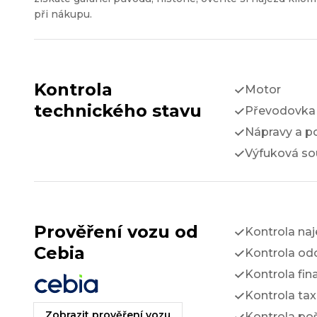
při nákupu.
Kontrola
Motor
technického stavu
Převodovka 
Nápravy a p
Výfuková so
Prověření vozu od
Kontrola na
Cebia
Kontrola odc
Kontrola fin
Kontrola tax
Zobrazit prověření vozu
Kontrola po