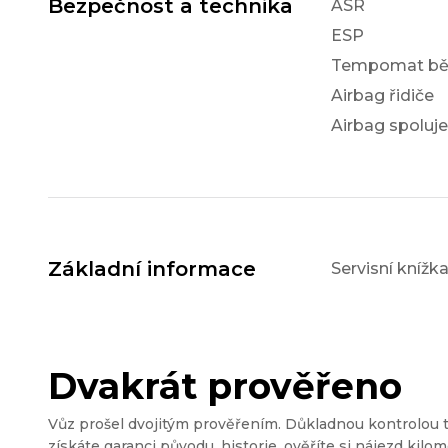
Bezpečnost a technika
ASR
ESP
Tempomat bě
Airbag řidiče
Airbag spoluj
Základní informace
Servisní knížk
Dvakrát prověřeno
Vůz prošel dvojitým prověřením. Důkladnou kontrolou 
získáte garanci původu, historie, ověříte si nájezd kilom