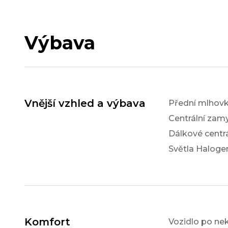
Výbava
Vnější vzhled a výbava
Přední mlhov
Centrální zam
Dálkové centr
Světla Haloge
Komfort
Vozidlo po ne