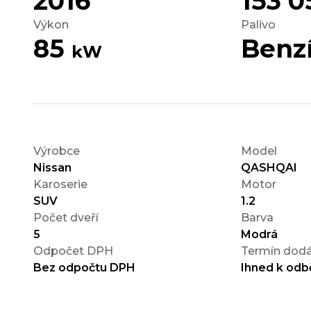
2016
153 
Výkon
Palivo
85
Benz
kW
Výrobce
Model
Nissan
QASHQAI
Karoserie
Motor
SUV
1.2
Počet dveří
Barva
5
Modrá
Odpočet DPH
Termín dodá
Bez odpočtu DPH
Ihned k odb