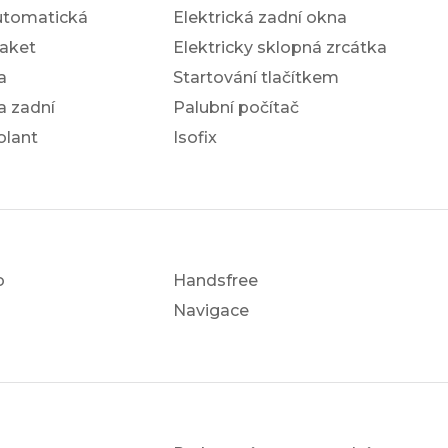
utomatická
Elektrická zadní okna
aket
Elektricky sklopná zrcátka
a
Startování tlačítkem
a zadní
Palubní počítač
olant
Isofix
o
Handsfree
Navigace