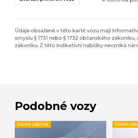
Údaje obsažené v této kartě vozu mají informativn
smyslu § 1731 nebo § 1732 občanského zákoníku, a
zákoníku. Z této indikativní nabídky nevzniká nár
Podobné vozy
Dárek zdarma
Dárek zd