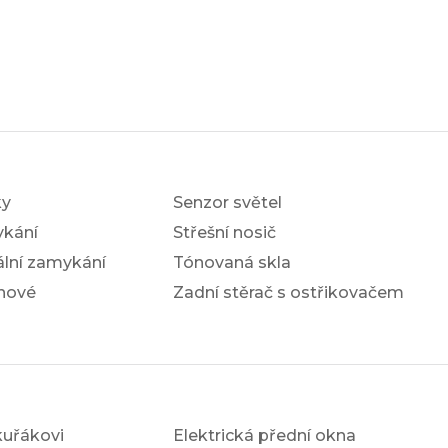
ky
Senzor světel
ykání
Střešní nosič
ální zamykání
Tónovaná skla
nové
Zadní stěrač s ostřikovačem
kuřákovi
Elektrická přední okna