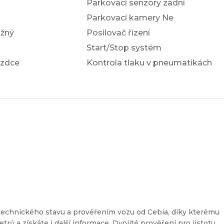
Parkovací senzory zadní
Parkovací kamery Ne
žný
Posilovač řízení
Start/Stop systém
ezdce
Kontrola tlaku v pneumatikách
a
technického stavu a prověřením vozu od Cebia, díky kterému
etrů a získáte i další informace. Dvojité prověření pro jistotu