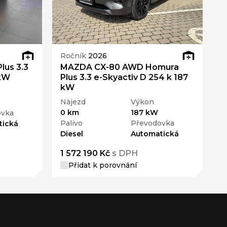
Ročník
2026
R
us 3.3
MAZDA CX-80 AWD Homura
M
 kW
Plus 3.3 e-Skyactiv D 254 k 187
P
kW
Nájezd
Výkon
N
0 km
187 kW
0
ovka
Palivo
Převodovka
P
tická
Diesel
Automatická
D
1 572 190 Kč
s DPH
1
Přidat k porovnání