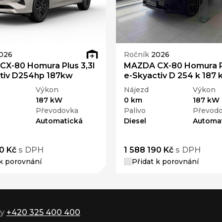
026
Ročník
2026
X-80 Homura Plus 3,3l
MAZDA CX-80 Homura Pl
tiv D254hp 187kw
e-Skyactiv D 254 k 187
Výkon
Nájezd
Výkon
187 kW
0 km
187 kW
Převodovka
Palivo
Převod
Automatická
Diesel
Automa
0 Kč
s DPH
1 588 190 Kč
s DPH
 k porovnání
Přidat k porovnání
ky
+420 325 400 400