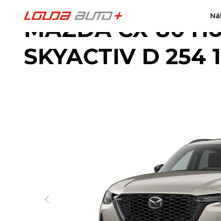
Ná
MAZDA CX-80 Hom
SKYACTIV D 254 