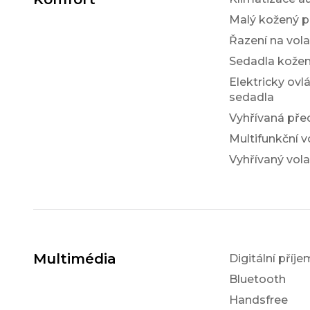
Malý kožený p
Řazení na vol
Sedadla kože
Elektricky ovl
sedadla
Vyhřívaná pře
Multifunkční v
Vyhřívaný vola
Multimédia
Digitální příj
Bluetooth
Handsfree