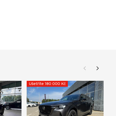
Ušetříte 180 000 Kč
Uš