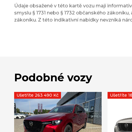
Údaje obsažené v této kartě vozu mají informativn
smyslu § 1731 nebo § 1732 občanského zákoníku, a
zákoníku. Z této indikativní nabídky nevzniká nár
Podobné vozy
Ušetříte 263 490 Kč
Ušetříte 