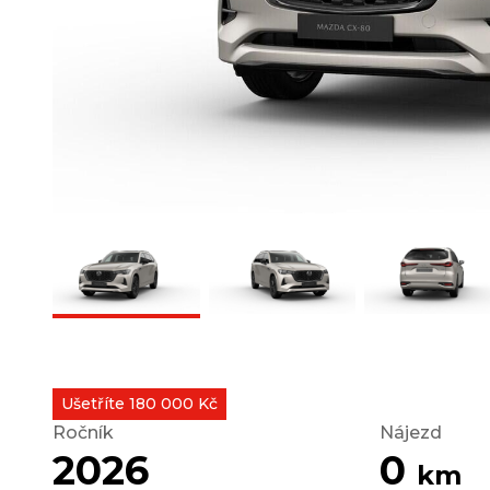
Ušetříte 180 000 Kč
Ročník
Nájezd
2026
0
km