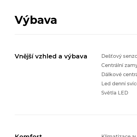
Výbava
Vnější vzhled a výbava
Dešťový senzo
Centrální zam
Dálkové centr
Led denní svíc
Světla LED
Komfort
Klimatizace a