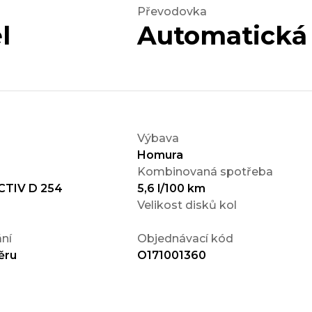
Převodovka
l
Automatická
Výbava
Homura
Kombinovaná spotřeba
CTIV D 254
5,6 l/100 km
Velikost disků kol
ní
Objednávací kód
ěru
O171001360