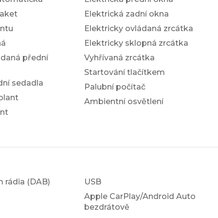
aket
Elektrická zadní okna
antu
Elektricky ovládaná zrcátka
ná
Elektricky sklopná zrcátka
ádaná přední
Vyhřívaná zrcátka
Startování tlačítkem
dní sedadla
Palubní počítač
olant
Ambientní osvětlení
nt
em rádia (DAB)
USB
Apple CarPlay/Android Auto
bezdrátově