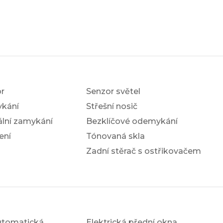
r
Senzor světel
ykání
Střešní nosič
ální zamykání
Bezklíčové odemykání
ení
Tónovaná skla
Zadní stěrač s ostřikovačem
utomatická
Elektrická přední okna