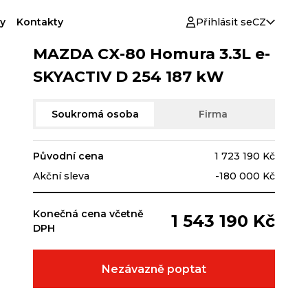
y
Kontakty
Přihlásit se
CZ
MAZDA CX-80 Homura 3.3L e-
SKYACTIV D 254 187 kW
Soukromá osoba
Firma
Původní cena
1 723 190 Kč
Akční sleva
-180 000 Kč
Konečná cena včetně
1 543 190 Kč
DPH
Nezávazně poptat