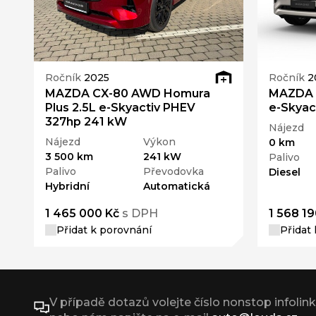
Ročník
2025
Ročník
2
MAZDA CX-80 AWD Homura
MAZDA C
Plus 2.5L e-Skyactiv PHEV
e-Skyac
327hp 241 kW
Nájezd
Nájezd
Výkon
0 km
3 500 km
241 kW
Palivo
Palivo
Převodovka
Diesel
Hybridní
Automatická
1 465 000 Kč
s DPH
1 568 19
Přidat k porovnání
Přidat
V případě dotazů volejte číslo nonstop infolin