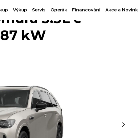
kup
Výkup
Servis
Operák
Financování
Akce a Novink
ura 3.3L e-
187 kW