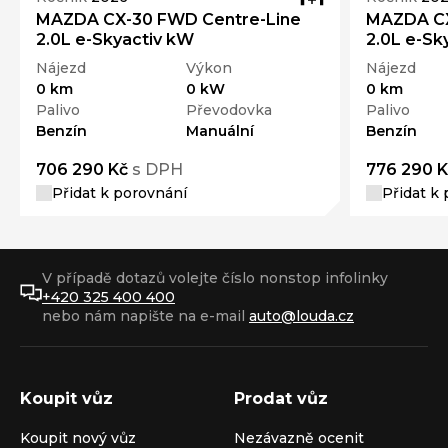
MAZDA CX-30 FWD Centre-Line
MAZDA CX
2.0L e-Skyactiv kW
2.0L e-Sk
Nájezd
Výkon
Nájezd
0 km
0 kW
0 km
Palivo
Převodovka
Palivo
Benzín
Manuální
Benzín
706 290 Kč
s DPH
776 290 K
Přidat k porovnání
Přidat k
V případě dotazů volejte číslo nonstop infolinky
+420 325 400 400
nebo nám napište na e-mail
auto@louda.cz
Koupit vůz
Prodat vůz
Koupit nový vůz
Nezávazně ocenit