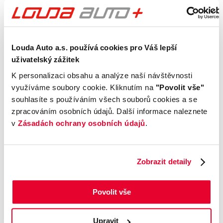
Výbava
Vnější vzhled a výbava
Louda Auto a.s. používá cookies pro Váš lepší
uživatelský zážitek
Komfort
K personalizaci obsahu a analýze naší návštěvnosti
využíváme soubory cookie. Kliknutím na
"Povolit vše"
Multimédia
souhlasíte s používáním všech souborů cookies a se
zpracováním osobních údajů. Další informace naleznete
Bezpečnost a technika
v
Zásadách ochrany osobních údajů
.
Příplatková výbava
Zobrazit detaily
Údaje obsažené v této kartě vozu mají
Povolit vše
informativní charakter. Tato indikativní nabídka
není nabídkou ve smyslu § 1731 nebo § 1732
občanského zákoníku, ani se nejedná o veřejný
Upravit