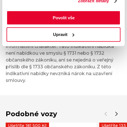
Zobrazit detaily
Bezpečnost a technika
Povolit vše
Příplatková výbava
Upravit
Údaje obsažené v této kartě vozu mají
informativní charakter. Tato indikativní nabídka
není nabídkou ve smyslu § 1731 nebo § 1732
občanského zákoníku, ani se nejedná o veřejný
příslib dle § 1733 občanského zákoníku. Z této
indikativní nabídky nevzniká nárok na uzavření
smlouvy.
Podobné vozy
Ušetříte 181 500 Kč
Ušetříte 133