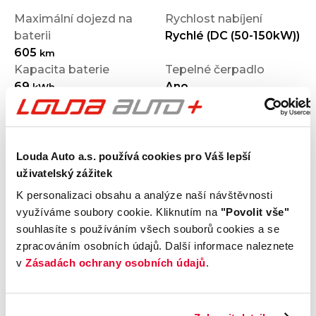
Maximální dojezd na
Rychlost nabíjení
baterii
Rychlé (DC (50-150kW))
605
km
Kapacita baterie
Tepelné čerpadlo
69
Ano
kWh
Vozidlo jako zdroj
Předehřev baterie
Ne
Louda Auto a.s. používá cookies pro Váš lepší
Výbava
uživatelský zážitek
K personalizaci obsahu a analýze naší návštěvnosti
využíváme soubory cookie. Kliknutím na
"Povolit vše"
Vnější vzhled a výbava
souhlasíte s používáním všech souborů cookies a se
zpracováním osobních údajů. Další informace naleznete
Komfort
v
Zásadách ochrany osobních údajů
.
Multimédia