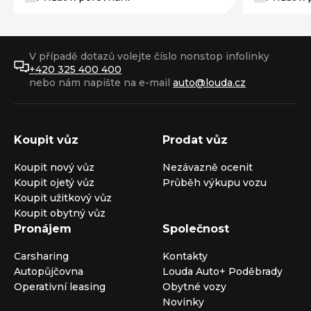
V případě dotazů volejte číslo nonstop infolinky
+420 325 400 400
nebo nám napište na e-mail
auto@louda.cz
Koupit vůz
Prodat vůz
Koupit nový vůz
Nezávazně ocenit
Koupit ojetý vůz
Průběh výkupu vozu
Koupit užitkový vůz
Koupit obytný vůz
Pronájem
Společnost
Carsharing
Kontakty
Autopůjčovna
Louda Auto+ Poděbrady
Operativní leasing
Obytné vozy
Novinky