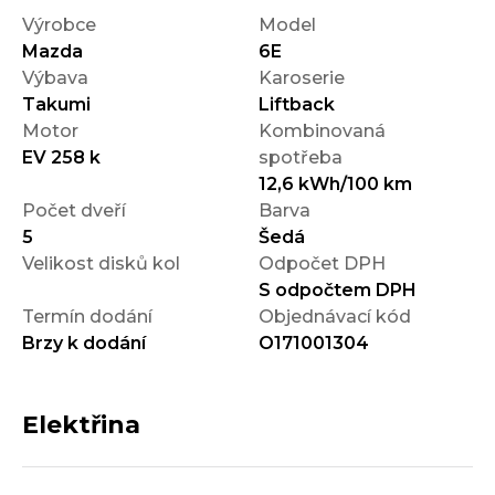
Výrobce
Model
Mazda
6E
Výbava
Karoserie
Takumi
Liftback
Motor
Kombinovaná
EV 258 k
spotřeba
12,6 kWh/100 km
Počet dveří
Barva
5
Šedá
Velikost disků kol
Odpočet DPH
S odpočtem DPH
Termín dodání
Objednávací kód
Brzy k dodání
O171001304
Elektřina