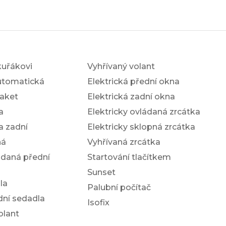
kuřákovi
Vyhřívaný volant
utomatická
Elektrická přední okna
aket
Elektrická zadní okna
a
Elektricky ovládaná zrcátka
a zadní
Elektricky sklopná zrcátka
ná
Vyhřívaná zrcátka
ádaná přední
Startování tlačítkem
Sunset
la
Palubní počítač
dní sedadla
Isofix
olant