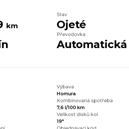
Stav
29
Ojeté
km
Převodovka
ín
Automatická
Výbava
Homura
Kombinovaná spotřeba
7,6 l/100 km
Velikost disků kol
19"
ní
Objednávací kód