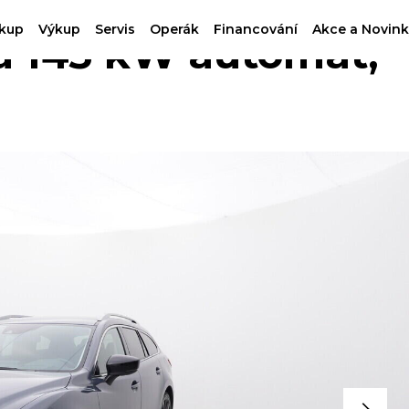
kup
Výkup
Servis
Operák
Financování
Akce a Novink
 143 kW automat,