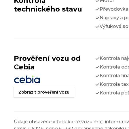
Kontrola
Motor
technického stavu
Převodovka 
Nápravy a p
Výfuková so
Prověření vozu od
Kontrola na
Cebia
Kontrola odc
Kontrola fin
Kontrola tax
Zobrazit prověření vozu
Kontrola po
Údaje obsažené v této kartě vozu mají informativn
smyslu § 1731 nebo § 1732 občanského zákoníku, a