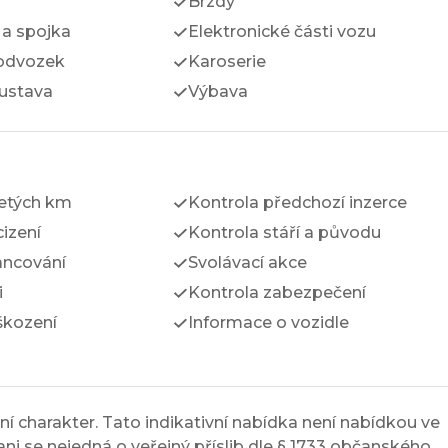
Brzdy
a spojka
Elektronické části vozu
odvozek
Karoserie
ustava
Výbava
jetých km
Kontrola předchozí inzerce
izení
Kontrola stáří a původu
ancování
Svolávací akce
i
Kontrola zabezpečení
škození
Informace o vozidle
í charakter. Tato indikativní nabídka není nabídkou ve
ni se nejedná o veřejný příslib dle § 1733 občanského