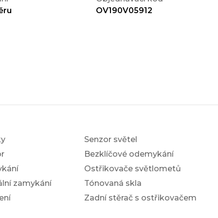
ěru
OV190V05912
ky
Senzor světel
r
Bezklíčové odemykání
ykání
Ostřikovače světlometů
ální zamykání
Tónovaná skla
ení
Zadní stěrač s ostřikovačem