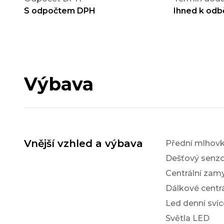
S odpočtem DPH
Ihned k odb
Výbava
Vnější vzhled a výbava
Přední mlhov
Dešťový senzo
Centrální zam
Dálkové centr
Led denní svíc
Světla LED