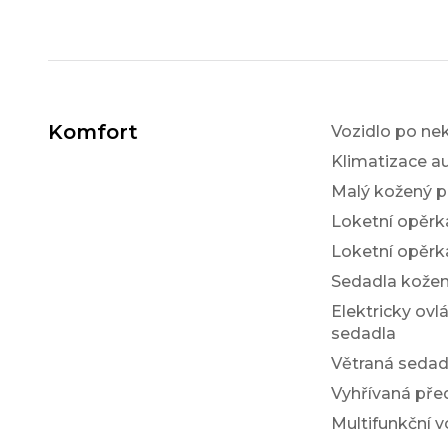
Komfort
Vozidlo po ne
Klimatizace a
Malý kožený p
Loketní opěrk
Loketní opěrk
Sedadla kože
Elektricky ovl
sedadla
Větraná sedad
Vyhřívaná pře
Multifunkční v