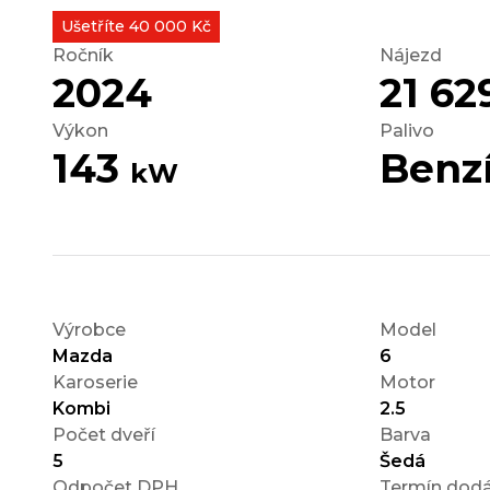
Ušetříte 40 000 Kč
Ročník
Nájezd
2024
21 6
Výkon
Palivo
143
Benz
kW
Výrobce
Model
Mazda
6
Karoserie
Motor
Kombi
2.5
Počet dveří
Barva
5
Šedá
Odpočet DPH
Termín dodá