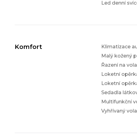
Led denní svíc
Komfort
Klimatizace a
Malý kožený p
Řazení na vol
Loketní opěrk
Loketní opěrk
Sedadla látko
Multifunkční v
Vyhřívaný vola