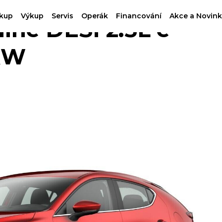
kup
Výkup
Servis
Operák
Financování
Akce a Novink
ine DESI 2.5L e-
kW