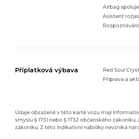
Airbag spoluj
Asistent rozj
Rozpoznávání
Příplatková výbava
Red Soul Cryst
Příprava a akt
Údaje obsažené v této kartě vozu mají informativn
smyslu § 1731 nebo § 1732 občanského zákoníku, a
zákoníku. Z této indikativní nabídky nevzniká nár