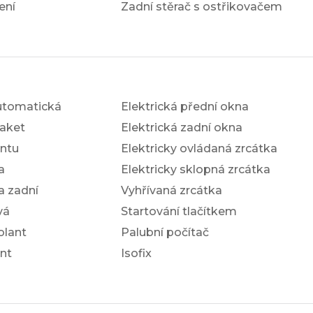
ení
Zadní stěrač s ostřikovačem
utomatická
Elektrická přední okna
aket
Elektrická zadní okna
antu
Elektricky ovládaná zrcátka
a
Elektricky sklopná zrcátka
a zadní
Vyhřívaná zrcátka
vá
Startování tlačítkem
olant
Palubní počítač
nt
Isofix