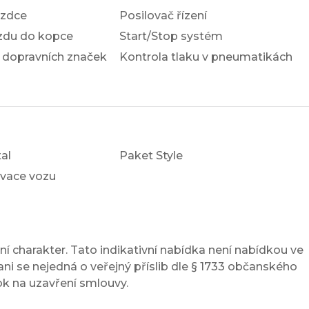
ezdce
Posilovač řízení
ezdu do kopce
Start/Stop systém
 dopravních značek
Kontrola tlaku v pneumatikách
al
Paket Style
ivace vozu
í charakter. Tato indikativní nabídka není nabídkou ve
ni se nejedná o veřejný příslib dle § 1733 občanského
ok na uzavření smlouvy.