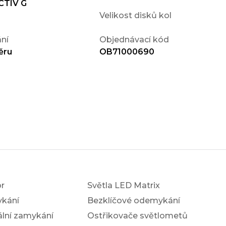
CTIV G
Velikost disků kol
ní
Objednávací kód
ěru
OB71000690
r
Světla LED Matrix
ykání
Bezklíčové odemykání
ální zamykání
Ostřikovače světlometů