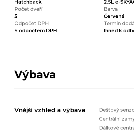
Hatchback
2.5L e-SKYA
Počet dveří
Barva
5
Červená
Odpočet DPH
Termín dodá
S odpočtem DPH
Ihned k odb
Výbava
Vnější vzhled a výbava
Dešťový senzo
Centrální zam
Dálkové centr