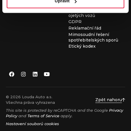
Upravit
Všeobecné obchodní
podmínky při nákupu
ojetých vozů
GDPR
Reklamační řád
Mimosoudní řešení
spotřebitelských sporů
Etický kodex
© 2026 Louda Auto a.s.
Zpět nahoru
Všechna práva vyhrazena
This site is protected by reCAPTCHA and the Google
Privacy
Policy
and
Terms of Service
apply.
Nastavení souborů cookies