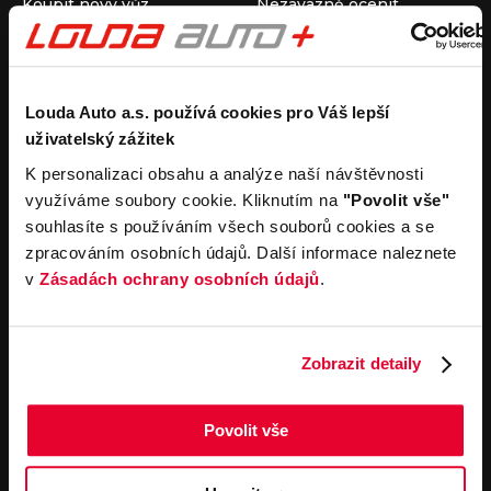
Koupit nový vůz
Nezávazně ocenit
Koupit ojetý vůz
Průběh výkupu vozu
Koupit užitkový vůz
Koupit obytný vůz
Pronájem
Společnost
Louda Auto a.s. používá cookies pro Váš lepší
uživatelský zážitek
Carsharing
Kontakty
Autopůjčovna
Louda Auto+ Poděbrady
K personalizaci obsahu a analýze naší návštěvnosti
Operativní leasing
Obytné vozy
využíváme soubory cookie. Kliknutím na
"Povolit vše"
Novinky
souhlasíte s používáním všech souborů cookies a se
Pro média
zpracováním osobních údajů. Další informace naleznete
Kariéra
v
Zásadách ochrany osobních údajů
.
Servisní služby
Důležité odkazy
Servis
Cookies
Objednání online
Všeobecné obchodní
Zobrazit detaily
podmínky pro online
Odtahová služba
objednávky motorových
vozidel
Povolit vše
Všeobecné obchodní
podmínky pro provádění
servisních prací