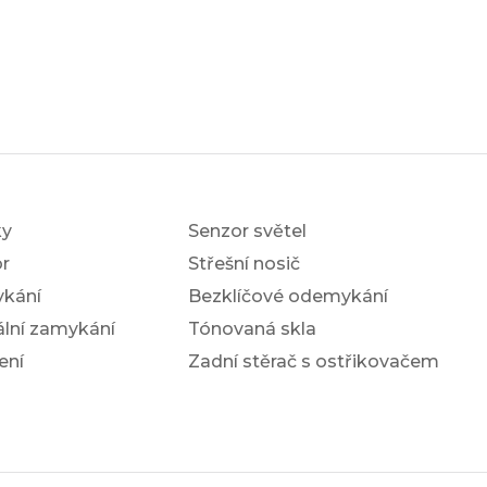
ky
Senzor světel
r
Střešní nosič
ykání
Bezklíčové odemykání
ální zamykání
Tónovaná skla
ení
Zadní stěrač s ostřikovačem