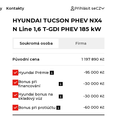
y
Kontakty
Přihlásit se
CZ
HYUNDAI TUCSON PHEV NX4
N Line 1,6 T-GDI PHEV 185 kW
Soukromá osoba
Firma
Původní cena
1 197 890 Kč
-95 000 Kč
Hyundai Prémie
Bonus při
-30 000 Kč
financování
Hyundai bonus na
-30 000 Kč
skladový vůz
-60 000 Kč
Bonus při protiúčtu