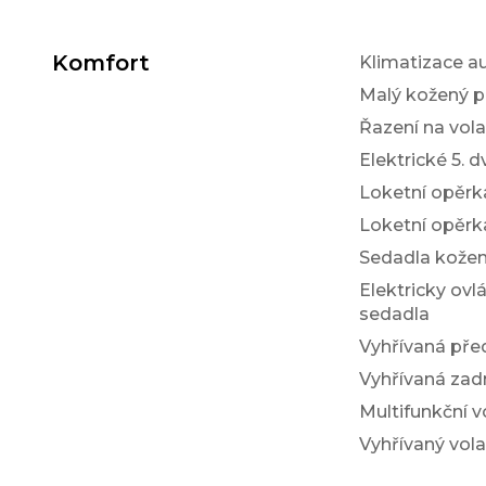
Komfort
Klimatizace a
Malý kožený p
Řazení na vol
Elektrické 5. d
Loketní opěrk
Loketní opěrk
Sedadla kože
Elektricky ovl
sedadla
Vyhřívaná pře
Vyhřívaná zad
Multifunkční v
Vyhřívaný vola