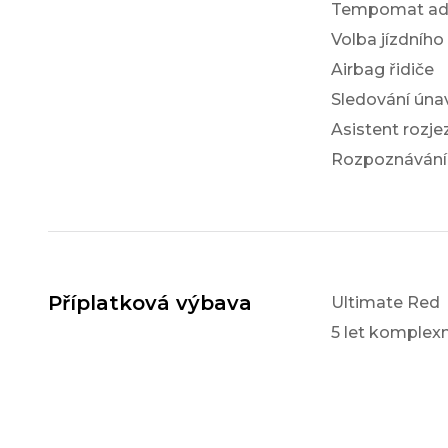
Tempomat ada
Volba jízdního
Airbag řidiče
Sledování únav
Asistent rozj
Rozpoznávání
Příplatková výbava
Ultimate Red
5 let komple