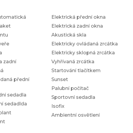
utomatická
Elektrická přední okna
aket
Elektrická zadní okna
antu
Akustická skla
veře
Elektricky ovládaná zrcátka
a
Elektricky sklopná zrcátka
a zadní
Vyhřívaná zrcátka
ná
Startování tlačítkem
ádaná přední
Sunset
Palubní počítač
dní sedadla
Sportovní sedadla
ní sedadlda
Isofix
olant
Ambientní osvětlení
nt