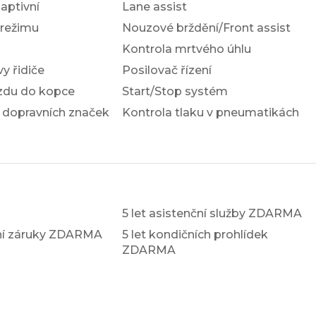
ptivní
Lane assist
 režimu
Nouzové brždění/Front assist
Kontrola mrtvého úhlu
y řidiče
Posilovač řízení
ezdu do kopce
Start/Stop systém
 dopravních značek
Kontrola tlaku v pneumatikách
5 let asistenční služby ZDARMA
xní záruky ZDARMA
5 let kondičních prohlídek
ZDARMA