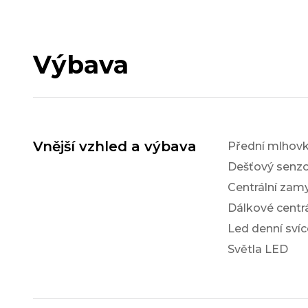
Výbava
Vnější vzhled a výbava
Přední mlhov
Dešťový senzo
Centrální zam
Dálkové centr
Led denní svíc
Světla LED