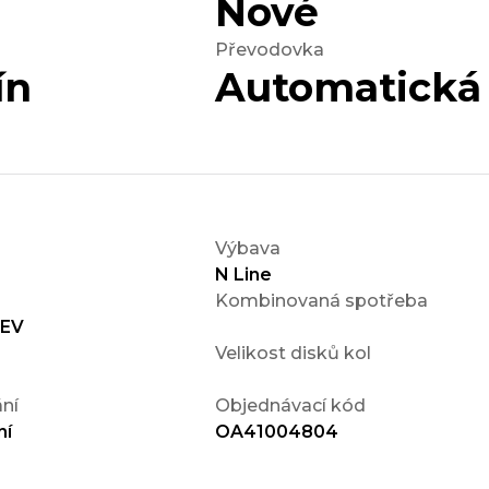
Nové
Převodovka
ín
Automatická
Výbava
N Line
Kombinovaná spotřeba
HEV
Velikost disků kol
ní
Objednávací kód
ní
OA41004804