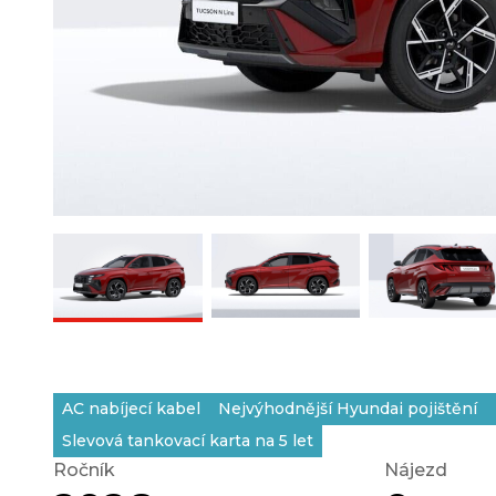
AC nabíjecí kabel
Nejvýhodnější Hyundai pojištění
Slevová tankovací karta na 5 let
Ročník
Nájezd