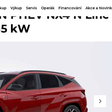
kup
Výkup
Servis
Operák
Financování
Akce a Novink
 PHEV NX4 N Line
85 kW