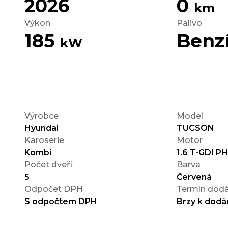
2026
0
km
Výkon
Palivo
185
Benz
kW
Výrobce
Model
Hyundai
TUCSON
Karoserie
Motor
Kombi
1.6 T-GDI P
Počet dveří
Barva
5
Červená
Odpočet DPH
Termín dodá
S odpočtem DPH
Brzy k dodá