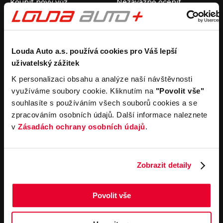
Koupit nový vůz
Nezávazně ocenit
Koupit ojetý vůz
Průběh výkupu vozu
Koupit užitkový vůz
Koupit obytný vůz
Pronájem
Společnost
Louda Auto a.s. používá cookies pro Váš lepší
uživatelský zážitek
Carsharing
Kontakty
Autopůjčovna
Louda Auto+ Poděbrady
K personalizaci obsahu a analýze naší návštěvnosti
Operativní leasing
Obytné vozy
využíváme soubory cookie. Kliknutím na
"Povolit vše"
Novinky
souhlasíte s používáním všech souborů cookies a se
Pro média
zpracováním osobních údajů. Další informace naleznete
Kariéra
v
Zásadách ochrany osobních údajů
.
Servisní služby
Důležité odkazy
Servis
Cookies
Objednání online
Všeobecné obchodní
Zobrazit detaily
podmínky pro online
Odtahová služba
objednávky motorových
vozidel
Povolit vše
Všeobecné obchodní
podmínky pro provádění
servisních prací