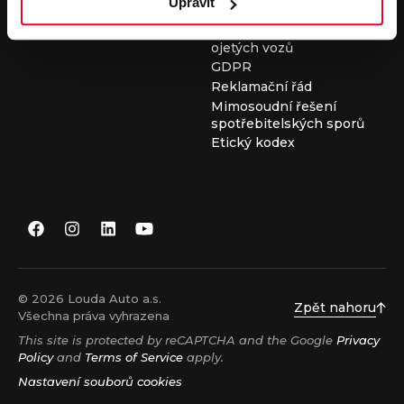
Upravit
Všeobecné obchodní
podmínky při nákupu
ojetých vozů
GDPR
Reklamační řád
Mimosoudní řešení
spotřebitelských sporů
Etický kodex
© 2026 Louda Auto a.s.
Zpět nahoru
Všechna práva vyhrazena
This site is protected by reCAPTCHA and the Google
Privacy
Policy
and
Terms of Service
apply.
Nastavení souborů cookies