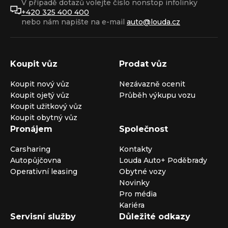
V případě dotazů volejte číslo nonstop infolinky
+420 325 400 400
nebo nám napište na e-mail
auto@louda.cz
Koupit vůz
Prodat vůz
Koupit nový vůz
Nezávazně ocenit
Koupit ojetý vůz
Průběh výkupu vozu
Koupit užitkový vůz
Koupit obytný vůz
Pronájem
Společnost
Carsharing
Kontakty
Autopůjčovna
Louda Auto+ Poděbrady
Operativní leasing
Obytné vozy
Novinky
Pro média
Kariéra
Servisní služby
Důležité odkazy