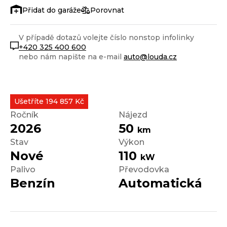
Porovnat
V případě dotazů volejte číslo nonstop infolinky
+420 325 400 600
nebo nám napište na e-mail
auto@louda.cz
Ušetříte 194 857 Kč
Ročník
Nájezd
2026
50
km
Stav
Výkon
Nové
110
kW
Palivo
Převodovka
Benzín
Automatická