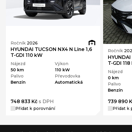
Ročník
2026
HYUNDAI TUCSON NX4 N Line 1,6
Ročník
20
T-GDI 110 kW
HYUNDAI 
T-GDI 118
Nájezd
Výkon
50 km
110 kW
Nájezd
Palivo
Převodovka
0 km
Benzín
Automatická
Palivo
Benzín
748 833 Kč
s DPH
739 890 
Přidat k porovnání
Přidat k