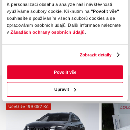
Příplatková výbava
K personalizaci obsahu a analýze naší návštěvnosti
využíváme soubory cookie. Kliknutím na
"Povolit vše"
souhlasíte s používáním všech souborů cookies a se
Údaje obsažené v této kartě vozu mají
zpracováním osobních údajů. Další informace naleznete
informativní charakter. Tato indikativní nabídka
v
Zásadách ochrany osobních údajů
.
není nabídkou ve smyslu § 1731 nebo § 1732
občanského zákoníku, ani se nejedná o veřejný
příslib dle § 1733 občanského zákoníku. Z této
indikativní nabídky nevzniká nárok na uzavření
Zobrazit detaily
smlouvy.
Povolit vše
Upravit
Podobné vozy
Ušetříte 199 057 Kč