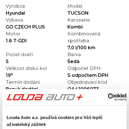
Výrobce
Model
Hyundai
TUCSON
Výbava
Karoserie
GO CZECH PLUS
Kombi
Motor
Kombinovaná
1.6 T-GDI
spotřeba
7,0 l/100 km
Počet dveří
Barva
5
Šedá
Velikost disků kol
Odpočet DPH
19"
S odpočtem DPH
Termín dodání
Objednávací kód
Brzy k dodání
OA41006073
Výbava
Louda Auto a.s. používá cookies pro Váš lepší
uživatelský zážitek