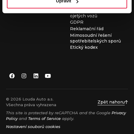
Upravit
Všeobecné obchodní
podmínky při nákupu
ojetých vozů
GDPR
Reklamační řád
Mimosoudní řešení
spotřebitelských sporů
Etický kodex
© 2026 Louda Auto a.s.
Zpět nahoru
Všechna práva vyhrazena
This site is protected by reCAPTCHA and the Google
Privacy
Policy
and
Terms of Service
apply.
Nastavení souborů cookies