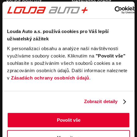
Koupit nový vůz
Nezávazně ocenit
Koupit ojetý vůz
Průběh výkupu vozu
Koupit užitkový vůz
Koupit obytný vůz
Pronájem
Společnost
Louda Auto a.s. používá cookies pro Váš lepší
uživatelský zážitek
Carsharing
Kontakty
Autopůjčovna
Louda Auto+ Poděbrady
K personalizaci obsahu a analýze naší návštěvnosti
Operativní leasing
Obytné vozy
využíváme soubory cookie. Kliknutím na
"Povolit vše"
Novinky
souhlasíte s používáním všech souborů cookies a se
Pro média
zpracováním osobních údajů. Další informace naleznete
Kariéra
v
Zásadách ochrany osobních údajů
.
Servisní služby
Důležité odkazy
Servis
Cookies
Objednání online
Všeobecné obchodní
Zobrazit detaily
podmínky pro online
Odtahová služba
objednávky motorových
vozidel
Povolit vše
Všeobecné obchodní
podmínky pro provádění
servisních prací