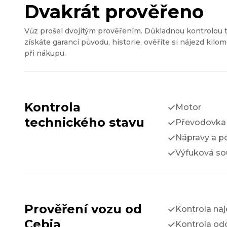
Dvakrát prověřeno
Vůz prošel dvojitým prověřením. Důkladnou kontrolou 
získáte garanci původu, historie, ověříte si nájezd kilom
při nákupu.
Kontrola
Motor
technického stavu
Převodovka 
Nápravy a p
Výfuková so
Prověření vozu od
Kontrola na
Cebia
Kontrola odc