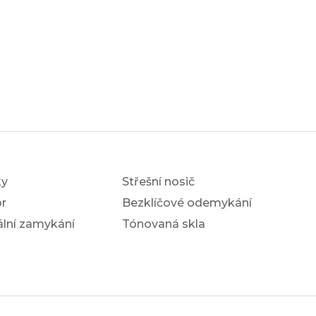
ky
Střešní nosič
r
Bezklíčové odemykání
ální zamykání
Tónovaná skla