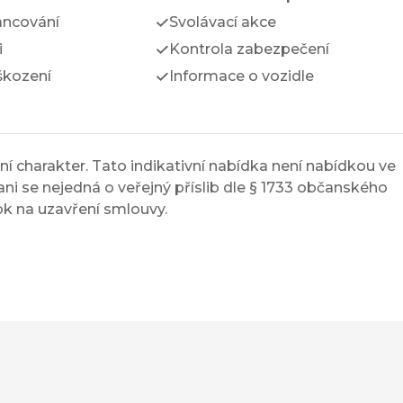
ancování
Svolávací akce
i
Kontrola zabezpečení
škození
Informace o vozidle
í charakter. Tato indikativní nabídka není nabídkou ve
ni se nejedná o veřejný příslib dle § 1733 občanského
ok na uzavření smlouvy.