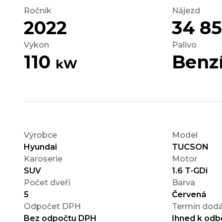
Ročník
Nájezd
2022
34 8
Výkon
Palivo
110
Benz
kW
Výrobce
Model
Hyundai
TUCSON
Karoserie
Motor
SUV
1.6 T-GDi
Počet dveří
Barva
5
Červená
Odpočet DPH
Termín dodá
Bez odpočtu DPH
Ihned k odb