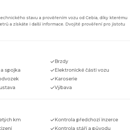
technického stavu a prověřením vozu od Cebia, díky kterému
etrů a získáte i další informace. Dvojité prověření pro jistotu
Brzdy
a spojka
Elektronické části vozu
odvozek
Karoserie
ustava
Výbava
jetých km
Kontrola předchozí inzerce
izení
Kontrola stáří a původu