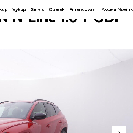
kup
Výkup
Servis
Operák
Financování
Akce a Novink
N-Line 1.6 T-GDi