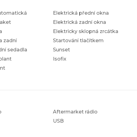
utomatická
Elektrická přední okna
aket
Elektrická zadní okna
a
Elektricky sklopná zrcátka
a zadní
Startování tlačítkem
dní sedadla
Sunset
olant
Isofix
nt
o
Aftermarket rádio
USB