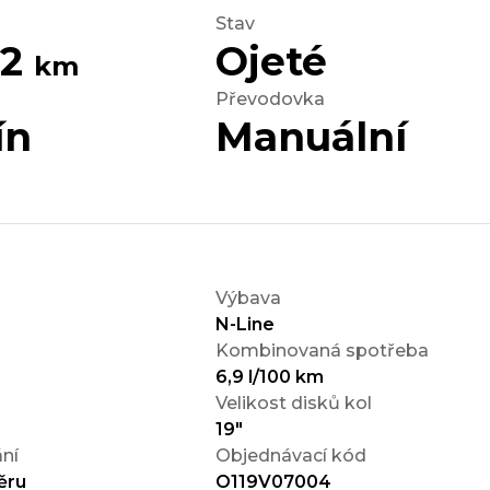
Stav
52
Ojeté
km
Převodovka
ín
Manuální
Výbava
N-Line
Kombinovaná spotřeba
6,9 l/100 km
Velikost disků kol
19"
ní
Objednávací kód
ěru
O119V07004