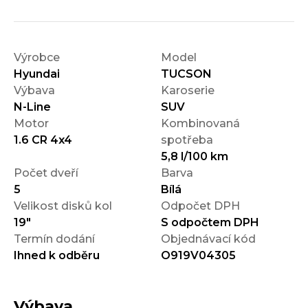
Výrobce
Model
Hyundai
TUCSON
Výbava
Karoserie
N-Line
SUV
Motor
Kombinovaná
1.6 CR 4x4
spotřeba
5,8 l/100 km
Počet dveří
Barva
5
Bílá
Velikost disků kol
Odpočet DPH
19"
S odpočtem DPH
Termín dodání
Objednávací kód
Ihned k odběru
O919V04305
Výbava