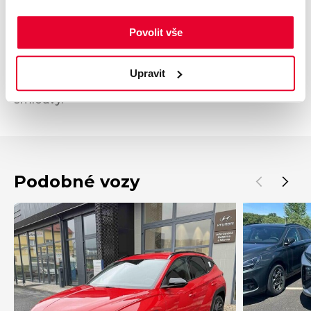
informativní charakter. Tato indikativní nabídka
není nabídkou ve smyslu § 1731 nebo § 1732
Povolit vše
občanského zákoníku, ani se nejedná o veřejný
příslib dle § 1733 občanského zákoníku. Z této
Upravit
indikativní nabídky nevzniká nárok na uzavření
smlouvy.
Podobné vozy