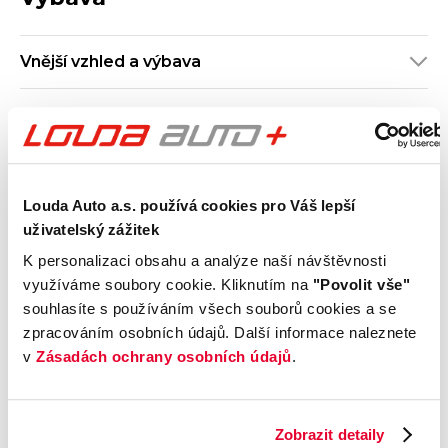
Vnější vzhled a výbava
Komfort
Multimédia
Louda Auto a.s. používá cookies pro Váš lepší
Bezpečnost a technika
uživatelský zážitek
K personalizaci obsahu a analýze naší návštěvnosti
Základní informace
využíváme soubory cookie. Kliknutím na
"Povolit vše"
souhlasíte s používáním všech souborů cookies a se
Pohon
zpracováním osobních údajů. Další informace naleznete
v
Zásadách ochrany osobních údajů
.
Příplatková výbava
Zobrazit detaily
Údaje obsažené v této kartě vozu mají