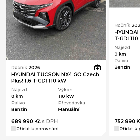
Ročník
20
HYUNDAI 
T-GDI 110
Nájezd
0 km
Palivo
Benzín
Ročník
2026
HYUNDAI TUCSON NX4 GO Czech
Plus! 1,6 T-GDI 110 kW
Nájezd
Výkon
0 km
110 kW
Palivo
Převodovka
Benzín
Manuální
689 990 Kč
s DPH
752 890 K
Přidat k porovnání
Přidat k