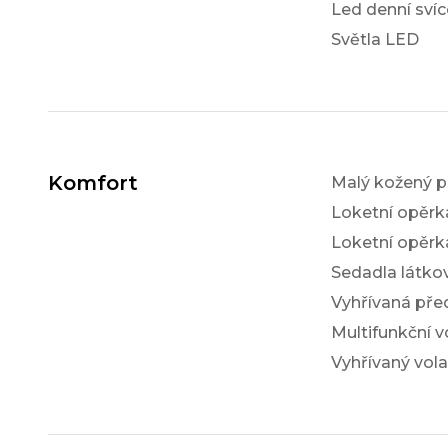
Led denní svíc
Světla LED
Komfort
Malý kožený p
Loketní opěrk
Loketní opěrk
Sedadla látko
Vyhřívaná pře
Multifunkční v
Vyhřívaný vola