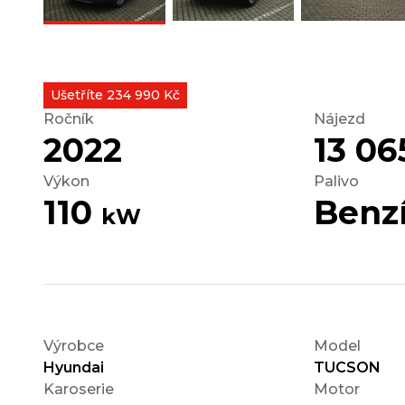
Ušetříte 234 990 Kč
Ročník
Nájezd
2022
13 0
Výkon
Palivo
110
Benz
kW
Výrobce
Model
Hyundai
TUCSON
Karoserie
Motor