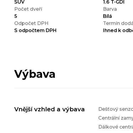
SUV
1.6 T-GDI
Počet dveří
Barva
5
Bílá
Odpočet DPH
Termín dodá
S odpočtem DPH
Ihned k odb
Výbava
Vnější vzhled a výbava
Dešťový senzo
Centrální zam
Dálkové centr