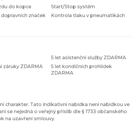
ezdu do kopce
Start/Stop systém
 dopravních značek
Kontrola tlaku v pneumatikách
5 let asistenční služby ZDARMA
xní záruky ZDARMA
5 let kondičních prohlídek
ZDARMA
í charakter. Tato indikativní nabídka není nabídkou ve
ni se nejedná o veřejný příslib dle § 1733 občanského
ok na uzavření smlouvy.