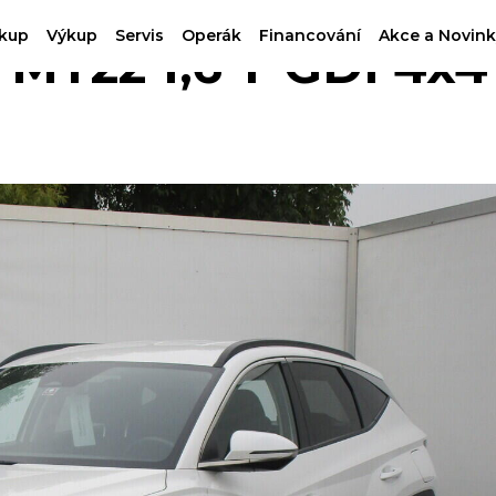
kup
Výkup
Servis
Operák
Financování
Akce a Novink
MY22 1,6 T-GDI 4x4