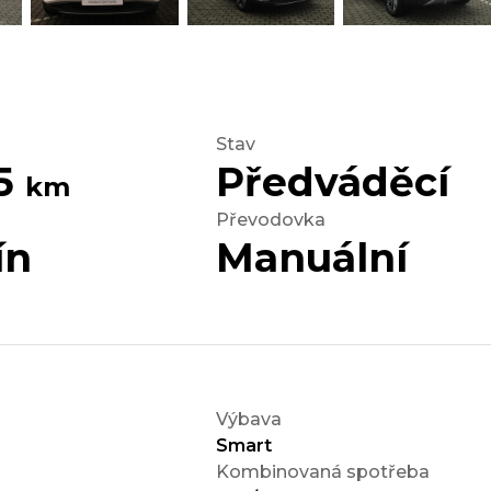
Stav
65
Předváděcí
km
Převodovka
ín
Manuální
Výbava
Smart
Kombinovaná spotřeba