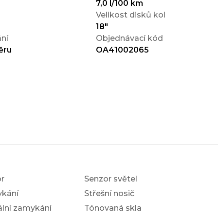
7,0 l/100 km
Velikost disků kol
18"
ní
Objednávací kód
ěru
OA41002065
r
Senzor světel
ykání
Střešní nosič
ální zamykání
Tónovaná skla