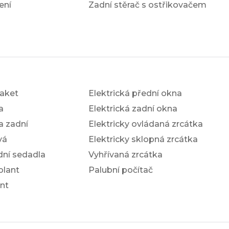
ení
Zadní stěrač s ostřikovačem
aket
Elektrická přední okna
a
Elektrická zadní okna
a zadní
Elektricky ovládaná zrcátka
vá
Elektricky sklopná zrcátka
dní sedadla
Vyhřívaná zrcátka
olant
Palubní počítač
nt