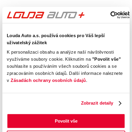
Výbava
Vnější vzhled a výbava
Louda Auto a.s. používá cookies pro Váš lepší
uživatelský zážitek
Komfort
K personalizaci obsahu a analýze naší návštěvnosti
využíváme soubory cookie. Kliknutím na
"Povolit vše"
Multimédia
souhlasíte s používáním všech souborů cookies a se
zpracováním osobních údajů. Další informace naleznete
Bezpečnost a technika
v
Zásadách ochrany osobních údajů
.
Příplatková výbava
Zobrazit detaily
Údaje obsažené v této kartě vozu mají
Povolit vše
informativní charakter. Tato indikativní nabídka
není nabídkou ve smyslu § 1731 nebo § 1732