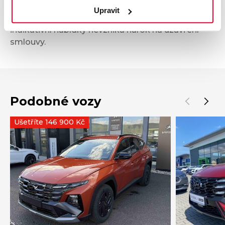
občanského zákoníku, ani se nejedná o veřejný
Upravit
příslib dle § 1733 občanského zákoníku. Z této
indikativní nabídky nevzniká nárok na uzavření
smlouvy.
Podobné vozy
Ušetříte 146 900 Kč