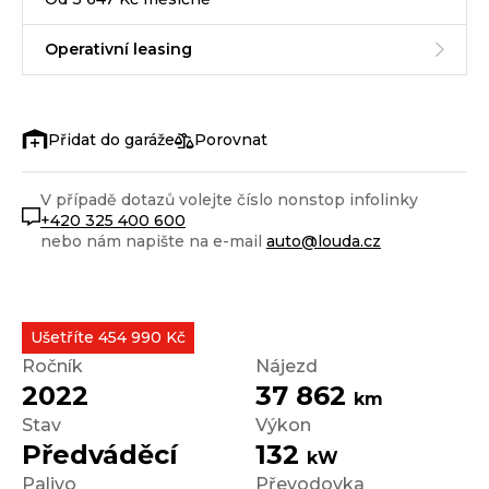
Operativní leasing
Porovnat
V případě dotazů volejte číslo nonstop infolinky
+420 325 400 600
nebo nám napište na e-mail
auto@louda.cz
Ušetříte 454 990 Kč
Ročník
Nájezd
2022
37 862
km
Stav
Výkon
Předváděcí
132
kW
Palivo
Převodovka