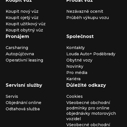
Koupit vůz
Prodat vůz
Koupit nový vůz
Nezávazně ocenit
Koupit ojetý vůz
Průběh výkupu vozu
Koupit užitkový vůz
Koupit obytný vůz
Pronájem
Společnost
Carsharing
Kontakty
Autopůjčovna
Louda Auto+ Poděbrady
Operativní leasing
Obytné vozy
Novinky
Pro média
Kariéra
Servisní služby
Důležité odkazy
Servis
Cookies
Objednání online
Všeobecné obchodní
podmínky pro online
Odtahová služba
objednávky motorových
vozidel
Všeobecné obchodní