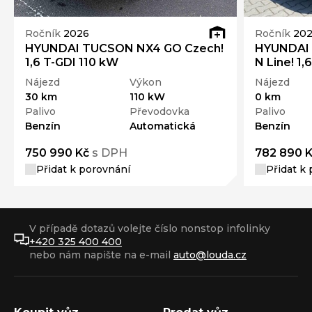
Ročník
2026
Ročník
20
HYUNDAI TUCSON NX4 GO Czech!
HYUNDAI
1,6 T-GDI 110 kW
N Line! 1,
Nájezd
Výkon
Nájezd
30 km
110 kW
0 km
Palivo
Převodovka
Palivo
Benzín
Automatická
Benzín
750 990 Kč
s DPH
782 890 
Přidat k porovnání
Přidat k
V případě dotazů volejte číslo nonstop infolinky
+420 325 400 400
nebo nám napište na e-mail
auto@louda.cz