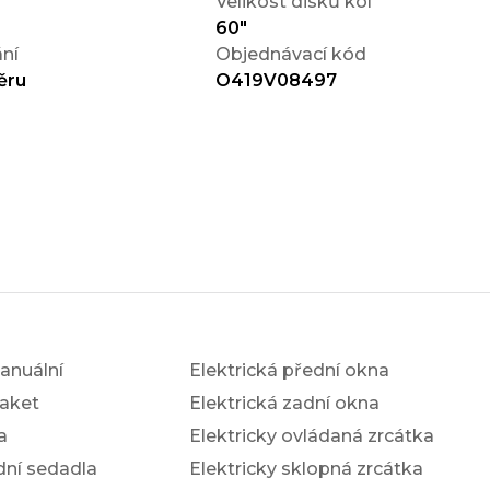
Velikost disků kol
60"
ní
Objednávací kód
ěru
O419V08497
anuální
Elektrická přední okna
aket
Elektrická zadní okna
a
Elektricky ovládaná zrcátka
dní sedadla
Elektricky sklopná zrcátka