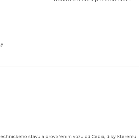
ky
a
technického stavu a prověřením vozu od Cebia, díky kterému