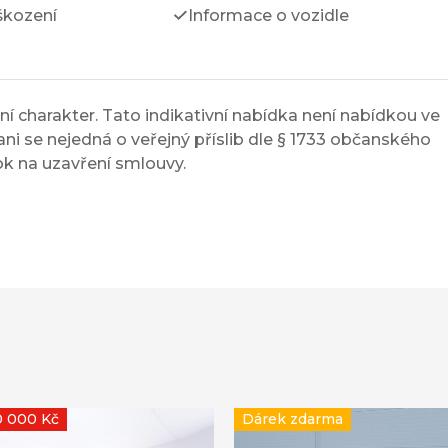
škození
Informace o vozidle
í charakter. Tato indikativní nabídka není nabídkou ve
ni se nejedná o veřejný příslib dle § 1733 občanského
ok na uzavření smlouvy.
0 000 Kč
Dárek zdarma