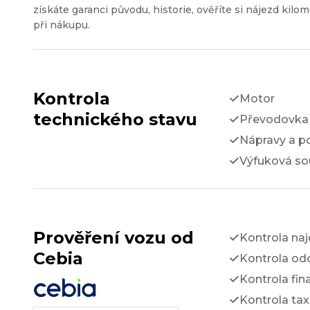
získáte garanci původu, historie, ověříte si nájezd kilom
při nákupu.
Kontrola
Motor
technického stavu
Převodovka 
Nápravy a p
Výfuková so
Prověření vozu od
Kontrola na
Cebia
Kontrola odc
Kontrola fin
Kontrola tax