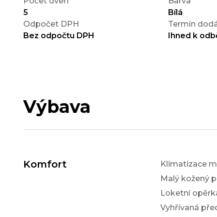
Počet dveří
Barva
5
Bílá
Odpočet DPH
Termín dodá
Bez odpočtu DPH
Ihned k odb
Výbava
Komfort
Klimatizace m
Malý kožený p
Loketní opěrk
Vyhřívaná pře