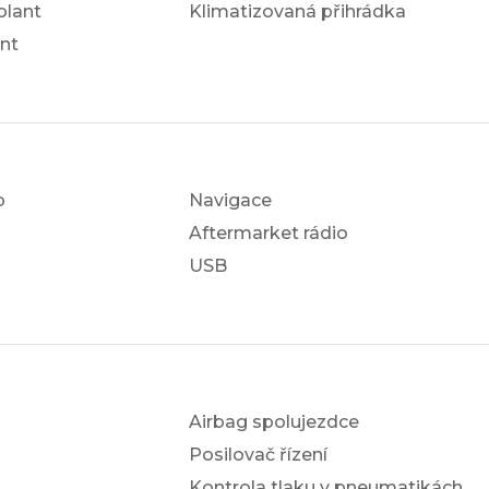
olant
Klimatizovaná přihrádka
nt
o
Navigace
Aftermarket rádio
USB
Airbag spolujezdce
Posilovač řízení
Kontrola tlaku v pneumatikách