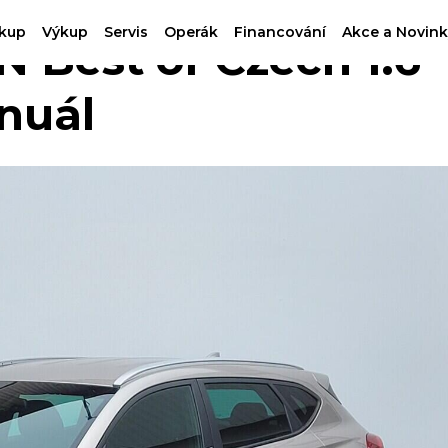
kup
Výkup
Servis
Operák
Financování
Akce a Novink
Best of Czech 1.6
nuál