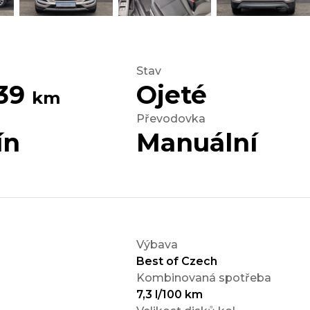
Stav
639
Ojeté
km
Převodovka
ín
Manuální
Výbava
Best of Czech
Kombinovaná spotřeba
7,3 l/100 km