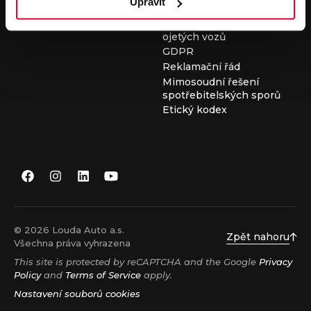
Upravit
Všeobecné obchodní
podmínky při nákupu
ojetých vozů
GDPR
Reklamační řád
Mimosoudní řešení
spotřebitelských sporů
Etický kodex
© 2026 Louda Auto a.s.
Zpět nahoru
Všechna práva vyhrazena
This site is protected by reCAPTCHA and the Google
Privacy
Policy
and
Terms of Service
apply.
Nastavení souborů cookies