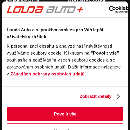
Koupit nový vůz
Nezávazně ocenit
Koupit ojetý vůz
Průběh výkupu vozu
Koupit užitkový vůz
Koupit obytný vůz
Pronájem
Společnost
Louda Auto a.s. používá cookies pro Váš lepší
uživatelský zážitek
Carsharing
Kontakty
Autopůjčovna
Louda Auto+ Poděbrady
K personalizaci obsahu a analýze naší návštěvnosti
Operativní leasing
Obytné vozy
využíváme soubory cookie. Kliknutím na
"Povolit vše"
Novinky
souhlasíte s používáním všech souborů cookies a se
Pro média
zpracováním osobních údajů. Další informace naleznete
Kariéra
v
Zásadách ochrany osobních údajů
.
Servisní služby
Důležité odkazy
Servis
Cookies
Objednání online
Všeobecné obchodní
Zobrazit detaily
podmínky pro online
Odtahová služba
objednávky motorových
vozidel
Povolit vše
Všeobecné obchodní
podmínky pro provádění
servisních prací