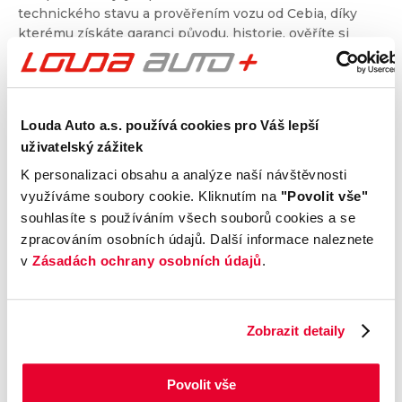
technického stavu a prověřením vozu od Cebia, díky
kterému získáte garanci původu, historie, ověříte si
nájezd kilometrů a získáte i další informace. Dvojité
prověření pro jistotu při nákupu.
Louda Auto a.s. používá cookies pro Váš lepší
Kontrola technického stavu
uživatelský zážitek
Motor
K personalizaci obsahu a analýze naší návštěvnosti
Převodovka a spojka
využíváme soubory cookie. Kliknutím na
"Povolit vše"
Nápravy a podvozek
souhlasíte s používáním všech souborů cookies a se
Výfuková soustava
zpracováním osobních údajů. Další informace naleznete
Brzdy
v
Zásadách ochrany osobních údajů
.
Elektronické části vozu
Karoserie
Výbava
Zobrazit detaily
Povolit vše
Prověření vozu od Cebia