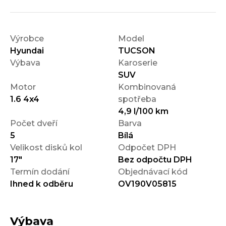
Výrobce
Model
Hyundai
TUCSON
Výbava
Karoserie
SUV
Motor
Kombinovaná
1.6 4x4
spotřeba
4,9 l/100 km
Počet dveří
Barva
5
Bílá
Velikost disků kol
Odpočet DPH
17"
Bez odpočtu DPH
Termín dodání
Objednávací kód
Ihned k odběru
OV190V05815
Výbava