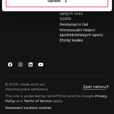
Upravit
Všeobecné obchodní
podmínky při nákupu
ojetých vozů
GDPR
Reklamační řád
Mimosoudní řešení
spotřebitelských sporů
Etický kodex
© 2026 Louda Auto a.s.
Zpět nahoru
Všechna práva vyhrazena
This site is protected by reCAPTCHA and the Google
Privacy
Policy
and
Terms of Service
apply.
Nastavení souborů cookies