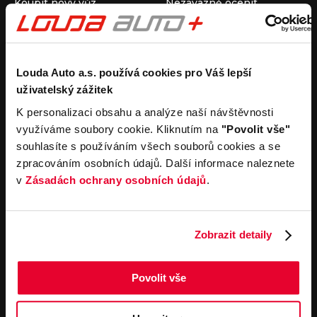
Koupit nový vůz
Nezávazně ocenit
Koupit ojetý vůz
Průběh výkupu vozu
Koupit užitkový vůz
Koupit obytný vůz
Pronájem
Společnost
Louda Auto a.s. používá cookies pro Váš lepší
uživatelský zážitek
Carsharing
Kontakty
Autopůjčovna
Louda Auto+ Poděbrady
K personalizaci obsahu a analýze naší návštěvnosti
Operativní leasing
Obytné vozy
využíváme soubory cookie. Kliknutím na
"Povolit vše"
Novinky
souhlasíte s používáním všech souborů cookies a se
Pro média
zpracováním osobních údajů. Další informace naleznete
Kariéra
v
Zásadách ochrany osobních údajů
.
Servisní služby
Důležité odkazy
Servis
Cookies
Objednání online
Všeobecné obchodní
Zobrazit detaily
podmínky pro online
Odtahová služba
objednávky motorových
vozidel
Povolit vše
Všeobecné obchodní
podmínky pro provádění
servisních prací