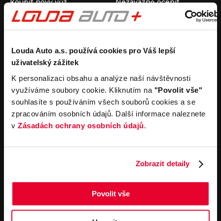
Koupit nový vůz
Nezávazně ocenit
Koupit ojetý vůz
Průběh výkupu vozu
Koupit užitkový vůz
Koupit obytný vůz
Pronájem
Společnost
Louda Auto a.s. používá cookies pro Váš lepší
uživatelský zážitek
Carsharing
Kontakty
Autopůjčovna
Louda Auto+ Poděbrady
K personalizaci obsahu a analýze naší návštěvnosti
Operativní leasing
Obytné vozy
využíváme soubory cookie. Kliknutím na
"Povolit vše"
Novinky
souhlasíte s používáním všech souborů cookies a se
Pro média
zpracováním osobních údajů. Další informace naleznete
Kariéra
v
Zásadách ochrany osobních údajů
.
Servisní služby
Důležité odkazy
Servis
Cookies
Objednání online
Všeobecné obchodní
Zobrazit detaily
podmínky pro online
Odtahová služba
objednávky motorových
vozidel
Povolit vše
Všeobecné obchodní
podmínky pro provádění
servisních prací