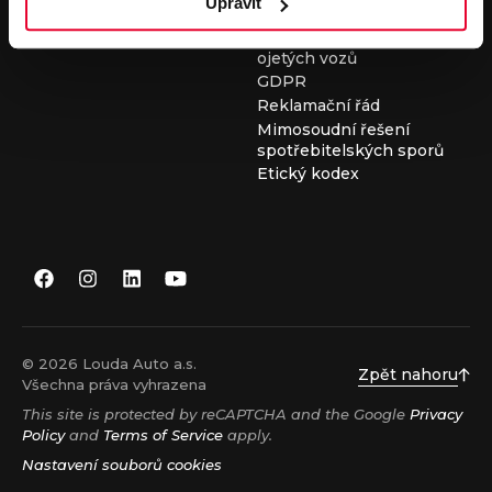
Upravit
Všeobecné obchodní
podmínky při nákupu
ojetých vozů
GDPR
Reklamační řád
Mimosoudní řešení
spotřebitelských sporů
Etický kodex
© 2026 Louda Auto a.s.
Zpět nahoru
Všechna práva vyhrazena
This site is protected by reCAPTCHA and the Google
Privacy
Policy
and
Terms of Service
apply.
Nastavení souborů cookies