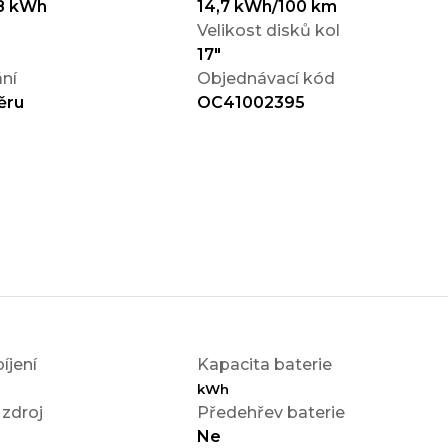
8 kWh
14,7 kWh/100 km
Velikost disků kol
17"
ní
Objednávací kód
ěru
OC41002395
íjení
Kapacita baterie
kWh
 zdroj
Předehřev baterie
Ne