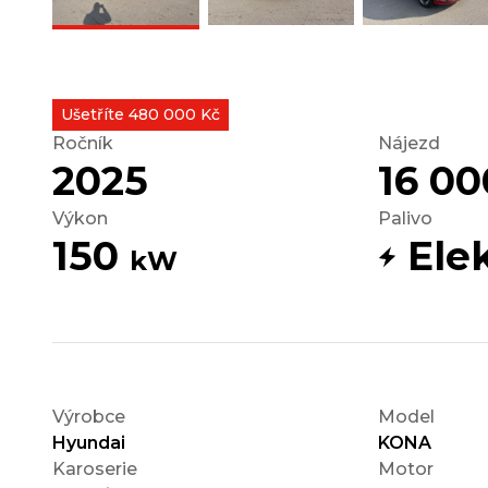
Ušetříte 480 000 Kč
Ročník
Nájezd
2025
16 0
Výkon
Palivo
150
Elek
kW
Výrobce
Model
Hyundai
KONA
Karoserie
Motor