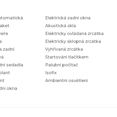
utomatická
Elektrická zadní okna
aket
Akustická skla
veře
Elektricky ovládaná zrcátka
a
Elektricky sklopná zrcátka
a zadní
Vyhřívaná zrcátka
vá
Startování tlačítkem
dní sedadla
Palubní počítač
olant
Isofix
nt
Ambientní osvětlení
dní okna