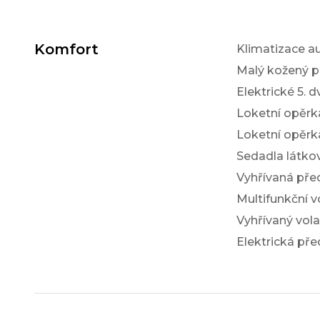
Komfort
Klimatizace a
Malý kožený p
Elektrické 5. d
Loketní opěrk
Loketní opěrk
Sedadla látko
Vyhřívaná pře
Multifunkční v
Vyhřívaný vola
Elektrická pře