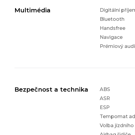
Multimédia
Digitální příj
Bluetooth
Handsfree
Navigace
Prémiový aud
Bezpečnost a technika
ABS
ASR
ESP
Tempomat ada
Volba jízdního
Airbag řidiče