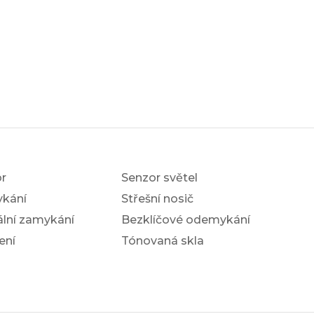
r
Senzor světel
ykání
Střešní nosič
ální zamykání
Bezklíčové odemykání
ení
Tónovaná skla