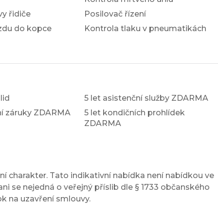
y řidiče
Posilovač řízení
ezdu do kopce
Kontrola tlaku v pneumatikách
lid
5 let asistenční služby ZDARMA
xní záruky ZDARMA
5 let kondičních prohlídek
ZDARMA
í charakter. Tato indikativní nabídka není nabídkou ve
ni se nejedná o veřejný příslib dle § 1733 občanského
ok na uzavření smlouvy.