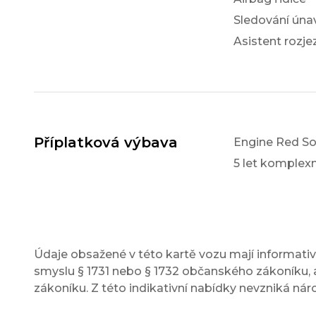
Sledování únav
Asistent rozj
Příplatková výbava
Engine Red So
5 let komple
Údaje obsažené v této kartě vozu mají informativn
smyslu § 1731 nebo § 1732 občanského zákoníku, a
zákoníku. Z této indikativní nabídky nevzniká nár