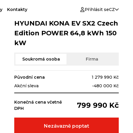
y
Kontakty
Přihlásit se
CZ
HYUNDAI KONA EV SX2 Czech
Edition POWER 64,8 kWh 150
kW
Soukromá osoba
Firma
Původní cena
1 279 990 Kč
Akční sleva
-480 000 Kč
Konečná cena včetně
799 990 Kč
DPH
Nezávazně poptat