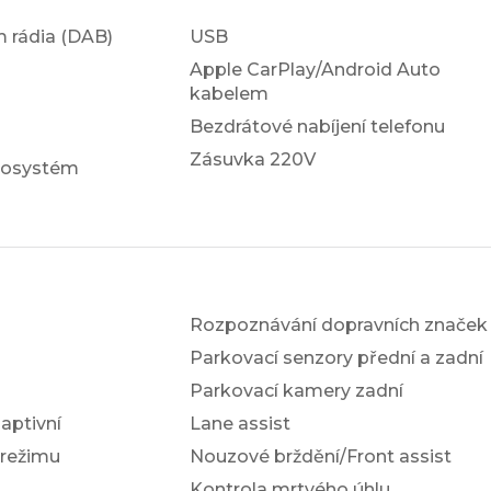
em rádia (DAB)
USB
Apple CarPlay/Android Auto
kabelem
Bezdrátové nabíjení telefonu
Zásuvka 220V
iosystém
Rozpoznávání dopravních značek
Parkovací senzory přední a zadní
Parkovací kamery zadní
ptivní
Lane assist
 režimu
Nouzové brždění/Front assist
Kontrola mrtvého úhlu