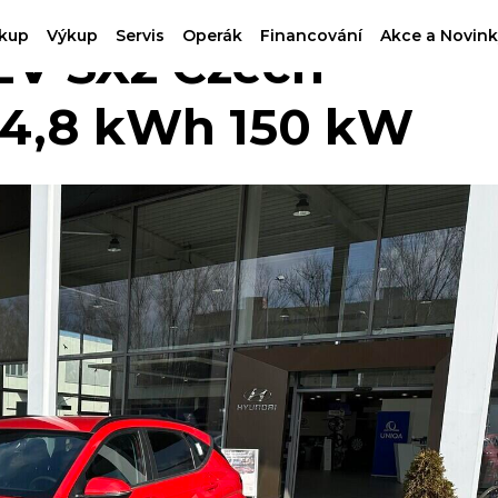
kup
Výkup
Servis
Operák
Financování
Akce a Novink
V SX2 Czech
4,8 kWh 150 kW