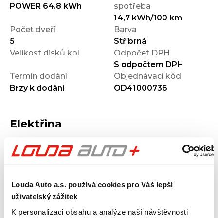
POWER 64.8 kWh
spotřeba
14,7 kWh/100 km
Počet dveří
Barva
5
Stříbrná
Velikost disků kol
Odpočet DPH
S odpočtem DPH
Termín dodání
Objednávací kód
Brzy k dodání
OD41000736
Elektřina
Maximální dojezd na
Rychlost nabíjení
baterii
Louda Auto a.s. používá cookies pro Váš lepší
510
km
uživatelský zážitek
Kapacita baterie
Tepelné čerpadlo
K personalizaci obsahu a analýze naší návštěvnosti
Ne
kWh