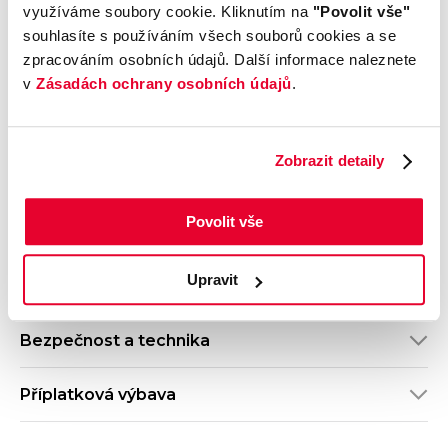
využíváme soubory cookie. Kliknutím na
"Povolit vše"
Vozidlo jako zdroj
Předehřev baterie
souhlasíte s používáním všech souborů cookies a se
Ne
zpracováním osobních údajů. Další informace naleznete
v
Zásadách ochrany osobních údajů
.
Výbava
Zobrazit detaily
Vnější vzhled a výbava
Povolit vše
Komfort
Upravit
Multimédia
Bezpečnost a technika
Příplatková výbava