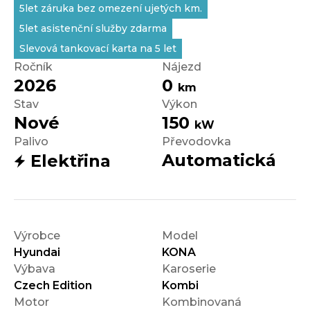
5let záruka bez omezení ujetých km.
5let asistenční služby zdarma
Slevová tankovací karta na 5 let
Ročník
Nájezd
2026
0
km
Stav
Výkon
Nové
150
kW
Palivo
Převodovka
Automatická
Elektřina
Výrobce
Model
Hyundai
KONA
Výbava
Karoserie
Czech Edition
Kombi
Motor
Kombinovaná