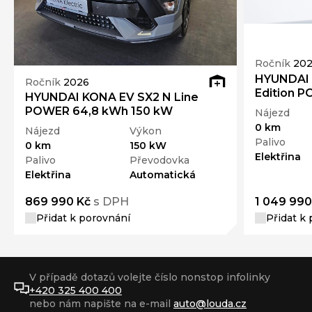
Ročník
20
HYUNDAI 
Ročník
2026
Edition 
HYUNDAI KONA EV SX2 N Line
POWER 64,8 kWh 150 kW
Nájezd
0 km
Nájezd
Výkon
Palivo
0 km
150 kW
Elektřina
Palivo
Převodovka
Elektřina
Automatická
869 990 Kč
s DPH
1 049 990
Přidat k porovnání
Přidat k
V případě dotazů volejte číslo nonstop infolinky
+420 325 400 400
nebo nám napište na e-mail
auto@louda.cz