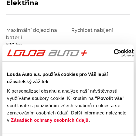
Elektřina
Maximální dojezd na
Rychlost nabíjení
baterii
510
km
Kapacita baterie
Tepelné čerpadlo
Ne
kWh
Vozidlo jako zdroj
Předehřev baterie
Ne
Louda Auto a.s. používá cookies pro Váš lepší
uživatelský zážitek
K personalizaci obsahu a analýze naší návštěvnosti
Výbava
využíváme soubory cookie. Kliknutím na
"Povolit vše"
souhlasíte s používáním všech souborů cookies a se
zpracováním osobních údajů. Další informace naleznete
Vnější vzhled a výbava
v
Zásadách ochrany osobních údajů
.
Komfort