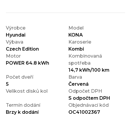
Výrobce
Model
Hyundai
KONA
Výbava
Karoserie
Czech Edition
Kombi
Motor
Kombinovaná
POWER 64.8 kWh
spotřeba
14,7 kWh/100 km
Počet dveří
Barva
5
Červená
Velikost disků kol
Odpočet DPH
S odpočtem DPH
Termín dodání
Objednávací kód
Brzy k dodání
OC41002367