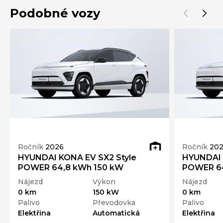
Podobné vozy
Ročník
2026
Ročník
20
HYUNDAI KONA EV SX2 Style
HYUNDAI 
POWER 64,8 kWh 150 kW
POWER 64
Nájezd
Výkon
Nájezd
0 km
150 kW
0 km
Palivo
Převodovka
Palivo
Elektřina
Automatická
Elektřina