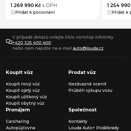
1 269 990 Kč
s DPH
1 254 990
Přidat k porovnání
Přidat k
V případě dotazů volejte číslo nonstop infolinky
+420 325 400 400
nebo nám napište na e-mail
auto@louda.cz
Koupit vůz
Prodat vůz
Koupit nový vůz
Nezávazně ocenit
Koupit ojetý vůz
Průběh výkupu vozu
Koupit užitkový vůz
Koupit obytný vůz
Pronájem
Společnost
Carsharing
Kontakty
Autopůjčovna
Louda Auto+ Poděbrady