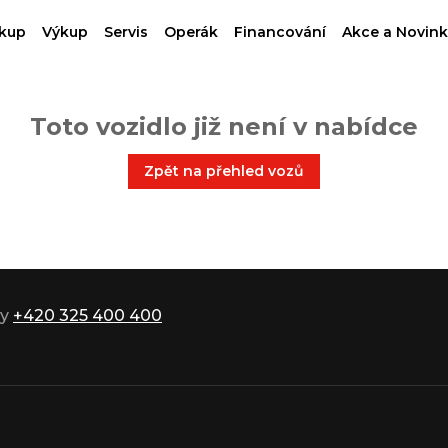
kup
Výkup
Servis
Operák
Financování
Akce a Novink
Toto vozidlo již není v nabídce
Zpět na přehled vozů
ky
+420 325 400 400