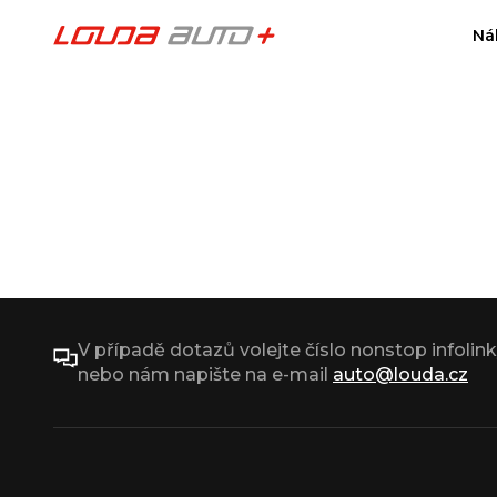
Ná
V případě dotazů volejte číslo nonstop infolin
nebo nám napište na e-mail
auto@louda.cz