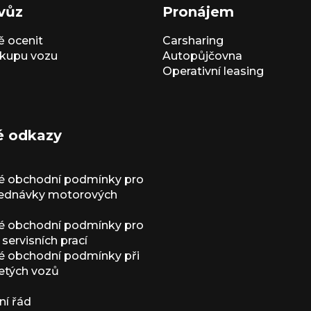
vůz
Pronájem
 ocenit
Carsharing
kupu vozu
Autopůjčovna
Operativní leasing
é odkazy
é obchodní podmínky pro
jednávky motorových
é obchodní podmínky pro
servisních prací
 obchodní podmínky při
etých vozů
í řád