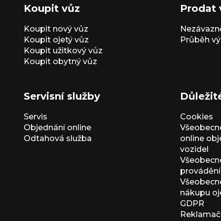
Koupit vůz
Prodat 
Koupit nový vůz
Nezávazně
Koupit ojetý vůz
Průběh vý
Koupit užitkový vůz
Koupit obytný vůz
Servisní služby
Důležit
Servis
Cookies
Objednání online
Všeobecn
Odtahová služba
online ob
vozidel
Všeobecn
provádění 
Všeobecné
nákupu oj
GDPR
Reklamačn