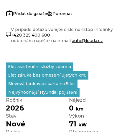
Porovnat
V případě dotazů volejte číslo nonstop infolinky
+420 325 400 600
nebo nám napište na e-mail
auto@louda.cz
5let asistenční služby zdarma
5let záruka bez omezení ujetých km.
Slevová tankovací karta na 5 let
Nejvýhodnější Hyundai pojištění
Ročník
Nájezd
2026
0
km
Stav
Výkon
Nové
71
kW
Palivo
Převodovka