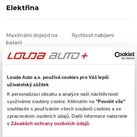
Elektřina
Maximální dojezd na
Rychlost nabíjení
baterii
km
Kapacita baterie
Tepelné čerpadlo
Ne
kWh
Vozidlo jako zdroj
Předehřev baterie
Louda Auto a.s. používá cookies pro Váš lepší
Ne
uživatelský zážitek
K personalizaci obsahu a analýze naší návštěvnosti
Výbava
využíváme soubory cookie. Kliknutím na
"Povolit vše"
souhlasíte s používáním všech souborů cookies a se
zpracováním osobních údajů. Další informace naleznete
Vnější vzhled a výbava
v
Zásadách ochrany osobních údajů
.