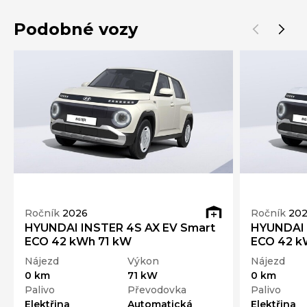
Podobné vozy
Ročník
2026
Ročník
20
HYUNDAI INSTER 4S AX EV Smart
HYUNDAI 
ECO 42 kWh 71 kW
ECO 42 k
Nájezd
Výkon
Nájezd
0 km
71 kW
0 km
Palivo
Převodovka
Palivo
Elektřina
Automatická
Elektřina