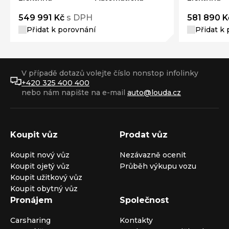
549 991 Kč
s DPH
581 890 K
Přidat k porovnání
Přidat k
V případě dotazů volejte číslo nonstop infolinky
+420 325 400 400
nebo nám napište na e-mail
auto@louda.cz
Koupit vůz
Prodat vůz
Koupit nový vůz
Nezávazně ocenit
Koupit ojetý vůz
Průběh výkupu vozu
Koupit užitkový vůz
Koupit obytný vůz
Pronájem
Společnost
Carsharing
Kontakty