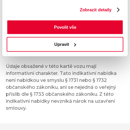
Komfort
Zobrazit detaily
Multimédia
Povolit vše
Bezpečnost a technika
Upravit
Příplatková výbava
Údaje obsažené v této kartě vozu mají
informativní charakter. Tato indikativní nabídka
není nabídkou ve smyslu § 1731 nebo § 1732
občanského zákoníku, ani se nejedná o veřejný
příslib dle § 1733 občanského zákoníku. Z této
indikativní nabídky nevzniká nárok na uzavření
smlouvy.