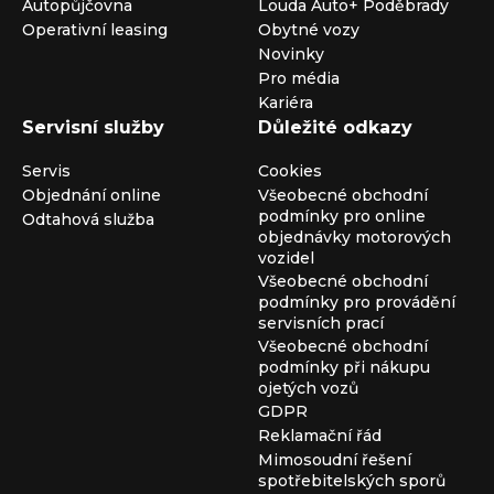
Autopůjčovna
Louda Auto+ Poděbrady
Operativní leasing
Obytné vozy
Novinky
Pro média
Kariéra
Servisní služby
Důležité odkazy
Servis
Cookies
Objednání online
Všeobecné obchodní
podmínky pro online
Odtahová služba
objednávky motorových
vozidel
Všeobecné obchodní
podmínky pro provádění
servisních prací
Všeobecné obchodní
podmínky při nákupu
ojetých vozů
GDPR
Reklamační řád
Mimosoudní řešení
spotřebitelských sporů