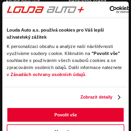
Koupit nový vůz
Nezávazně ocenit
Koupit ojetý vůz
Průběh výkupu vozu
Koupit užitkový vůz
Koupit obytný vůz
Pronájem
Společnost
Louda Auto a.s. používá cookies pro Váš lepší
uživatelský zážitek
Carsharing
Kontakty
Autopůjčovna
Louda Auto+ Poděbrady
K personalizaci obsahu a analýze naší návštěvnosti
Operativní leasing
Obytné vozy
využíváme soubory cookie. Kliknutím na
"Povolit vše"
Novinky
souhlasíte s používáním všech souborů cookies a se
Pro média
zpracováním osobních údajů. Další informace naleznete
Kariéra
v
Zásadách ochrany osobních údajů
.
Servisní služby
Důležité odkazy
Servis
Cookies
Objednání online
Všeobecné obchodní
Zobrazit detaily
podmínky pro online
Odtahová služba
objednávky motorových
vozidel
Povolit vše
Všeobecné obchodní
podmínky pro provádění
servisních prací