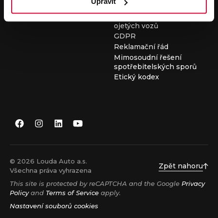
Upravit
Všeobecné obchodní
podmínky při nákupu
ojetých vozů
GDPR
Reklamační řád
Mimosoudní řešení
spotřebitelských sporů
Etický kodex
© 2026 Louda Auto a.s.
Zpět nahoru
Všechna práva vyhrazena
This site is protected by reCAPTCHA and the Google
Privacy
Policy
and
Terms of Service
apply.
Nastavení souborů cookies