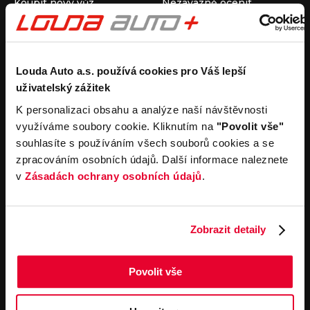
Koupit nový vůz
Nezávazně ocenit
Koupit ojetý vůz
Průběh výkupu vozu
Koupit užitkový vůz
Koupit obytný vůz
Pronájem
Společnost
Louda Auto a.s. používá cookies pro Váš lepší
uživatelský zážitek
Carsharing
Kontakty
Autopůjčovna
Louda Auto+ Poděbrady
K personalizaci obsahu a analýze naší návštěvnosti
Operativní leasing
Obytné vozy
využíváme soubory cookie. Kliknutím na
"Povolit vše"
Novinky
souhlasíte s používáním všech souborů cookies a se
Pro média
zpracováním osobních údajů. Další informace naleznete
Kariéra
v
Zásadách ochrany osobních údajů
.
Servisní služby
Důležité odkazy
Servis
Cookies
Objednání online
Všeobecné obchodní
Zobrazit detaily
podmínky pro online
Odtahová služba
objednávky motorových
vozidel
Povolit vše
Všeobecné obchodní
podmínky pro provádění
servisních prací