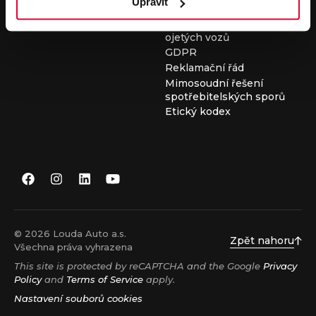
Upravit
Všeobecné obchodní
podmínky při nákupu
ojetých vozů
GDPR
Reklamační řád
Mimosoudní řešení
spotřebitelských sporů
Etický kodex
© 2026 Louda Auto a.s.
Zpět nahoru
Všechna práva vyhrazena
This site is protected by reCAPTCHA and the Google
Privacy
Policy
and
Terms of Service
apply.
Nastavení souborů cookies