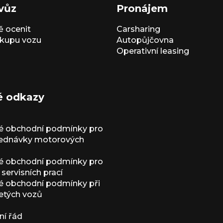
vůz
Pronájem
 ocenit
Carsharing
kupu vozu
Autopůjčovna
Operativní leasing
é odkazy
é obchodní podmínky pro
jednávky motorových
é obchodní podmínky pro
servisních prací
 obchodní podmínky při
etých vozů
í řád