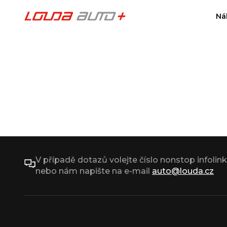
Ná
V případě dotazů volejte číslo nonstop infolin
nebo nám napište na e-mail
auto@louda.cz