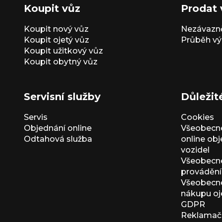
Koupit vůz
Prodat 
Koupit nový vůz
Nezávazně
Koupit ojetý vůz
Průběh vý
Koupit užitkový vůz
Koupit obytný vůz
Servisní služby
Důležit
Servis
Cookies
Objednání online
Všeobecn
Odtahová služba
online ob
vozidel
Všeobecn
provádění 
Všeobecné
nákupu oj
GDPR
Reklamačn