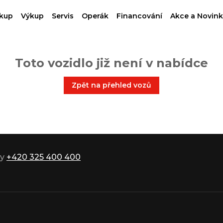
kup
Výkup
Servis
Operák
Financování
Akce a Novink
Toto vozidlo již není v nabídce
Zpět na přehled vozů
ky
+420 325 400 400