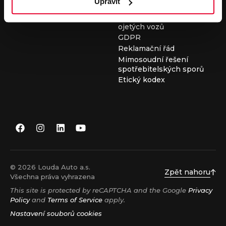
Upravit
Všeobecné obchodní
podmínky při nákupu
ojetých vozů
GDPR
Reklamační řád
Mimosoudní řešení
spotřebitelských sporů
Etický kodex
© 2026 Louda Auto a.s.
Zpět nahoru
Všechna práva vyhrazena
This site is protected by reCAPTCHA and the Google
Privacy
Policy
and
Terms of Service
apply.
Nastavení souborů cookies