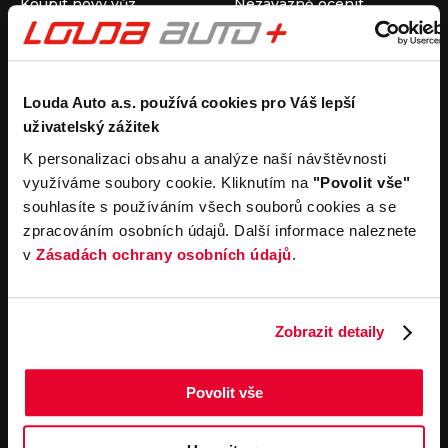
Koupit nový vůz
Nezávazně ocenit
Koupit ojetý vůz
Průběh výkupu vozu
Koupit užitkový vůz
Koupit obytný vůz
Pronájem
Společnost
Louda Auto a.s. používá cookies pro Váš lepší
uživatelský zážitek
Carsharing
Kontakty
Autopůjčovna
Louda Auto+ Poděbrady
K personalizaci obsahu a analýze naší návštěvnosti
Operativní leasing
Obytné vozy
využíváme soubory cookie. Kliknutím na
"Povolit vše"
Novinky
souhlasíte s používáním všech souborů cookies a se
Pro média
zpracováním osobních údajů. Další informace naleznete
Kariéra
v
Zásadách ochrany osobních údajů
.
Servisní služby
Důležité odkazy
Servis
Cookies
Objednání online
Všeobecné obchodní
Zobrazit detaily
podmínky pro online
Odtahová služba
objednávky motorových
vozidel
Povolit vše
Všeobecné obchodní
podmínky pro provádění
servisních prací