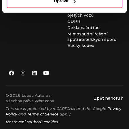
Upravit
Všeobecné obchodní
podmínky při nákupu
ojetých vozů
GDPR
Reklamační řád
Mimosoudní řešení
spotřebitelských sporů
Etický kodex
© 2026 Louda Auto a.s.
Zpět nahoru
Všechna práva vyhrazena
This site is protected by reCAPTCHA and the Google
Privacy
Policy
and
Terms of Service
apply.
Nastavení souborů cookies