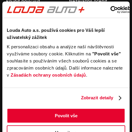
Koupit nový vůz
Nezávazně ocenit
Koupit ojetý vůz
Průběh výkupu vozu
Koupit užitkový vůz
Koupit obytný vůz
Pronájem
Společnost
Louda Auto a.s. používá cookies pro Váš lepší
uživatelský zážitek
Carsharing
Kontakty
Autopůjčovna
Louda Auto+ Poděbrady
K personalizaci obsahu a analýze naší návštěvnosti
Operativní leasing
Obytné vozy
využíváme soubory cookie. Kliknutím na
"Povolit vše"
Novinky
souhlasíte s používáním všech souborů cookies a se
Pro média
zpracováním osobních údajů. Další informace naleznete
Kariéra
v
Zásadách ochrany osobních údajů
.
Servisní služby
Důležité odkazy
Servis
Cookies
Objednání online
Všeobecné obchodní
Zobrazit detaily
podmínky pro online
Odtahová služba
objednávky motorových
vozidel
Povolit vše
Všeobecné obchodní
podmínky pro provádění
servisních prací