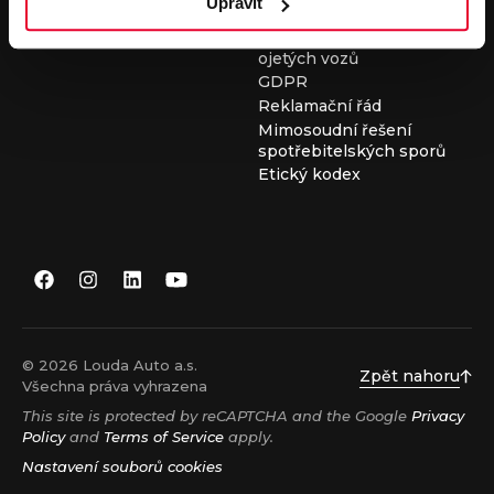
Upravit
Všeobecné obchodní
podmínky při nákupu
ojetých vozů
GDPR
Reklamační řád
Mimosoudní řešení
spotřebitelských sporů
Etický kodex
© 2026 Louda Auto a.s.
Zpět nahoru
Všechna práva vyhrazena
This site is protected by reCAPTCHA and the Google
Privacy
Policy
and
Terms of Service
apply.
Nastavení souborů cookies