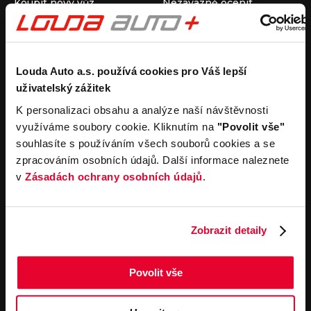
Koupit nový vůz
Nezávazně ocenit
Koupit ojetý vůz
Průběh výkupu vozu
Koupit užitkový vůz
Koupit obytný vůz
Pronájem
Společnost
Louda Auto a.s. používá cookies pro Váš lepší
uživatelský zážitek
Carsharing
Kontakty
Autopůjčovna
Louda Auto+ Poděbrady
K personalizaci obsahu a analýze naší návštěvnosti
Operativní leasing
Obytné vozy
využíváme soubory cookie. Kliknutím na
"Povolit vše"
Novinky
souhlasíte s používáním všech souborů cookies a se
Pro média
zpracováním osobních údajů. Další informace naleznete
Kariéra
v
Zásadách ochrany osobních údajů
.
Servisní služby
Důležité odkazy
Servis
Cookies
Objednání online
Všeobecné obchodní
Zobrazit detaily
podmínky pro online
Odtahová služba
objednávky motorových
vozidel
Povolit vše
Všeobecné obchodní
podmínky pro provádění
servisních prací