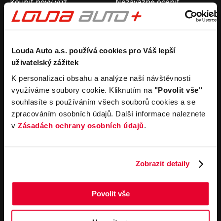
Koupit nový vůz
Nezávazně ocenit
Koupit ojetý vůz
Průběh výkupu vozu
Koupit užitkový vůz
Koupit obytný vůz
Pronájem
Společnost
Louda Auto a.s. používá cookies pro Váš lepší
uživatelský zážitek
Carsharing
Kontakty
Autopůjčovna
Louda Auto+ Poděbrady
K personalizaci obsahu a analýze naší návštěvnosti
Operativní leasing
Obytné vozy
využíváme soubory cookie. Kliknutím na
"Povolit vše"
Novinky
souhlasíte s používáním všech souborů cookies a se
Pro média
zpracováním osobních údajů. Další informace naleznete
Kariéra
v
Zásadách ochrany osobních údajů
.
Servisní služby
Důležité odkazy
Servis
Cookies
Objednání online
Všeobecné obchodní
Zobrazit detaily
podmínky pro online
Odtahová služba
objednávky motorových
vozidel
Povolit vše
Všeobecné obchodní
podmínky pro provádění
servisních prací