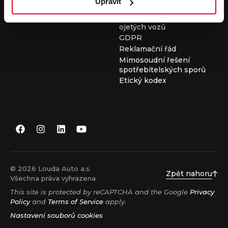
Upravit
Všeobecné obchodní
podmínky při nákupu
ojetých vozů
GDPR
Reklamační řád
Mimosoudní řešení
spotřebitelských sporů
Etický kodex
© 2026 Louda Auto a.s.
Zpět nahoru
Všechna práva vyhrazena
This site is protected by reCAPTCHA and the Google
Privacy
Policy
and
Terms of Service
apply.
Nastavení souborů cookies